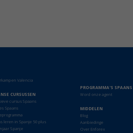
kampen Valencia
PROGRAMMA'S SPAANS
NSE CURSUSSEN
Word onze agent
sieve cursus Spaans
les Spaans
MIDDELEN
ieprogramma
Blog
s leren in Spanje 50 plus
Aanbiedinge
njaar Spanje
Over Enforex