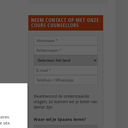
NEEM CONTACT OP MET ONZE
COURS COUNSELLORS
Beantwoord de onderstaande
vragen, zo kunnen we je beter van
dienst zijn:
seren.
Waar wil je Spaans leren?
 site.