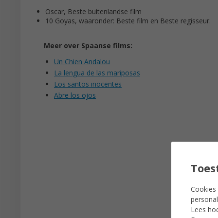
Oscar, Beste buitenlandse film
10 Goyas, waaronder: Beste film en Beste regisseur.
Meer over Spaanse films:
Un Chien Andalou
La lengua de las mariposas
Los santos inocentes
Abre los ojos
Toes
Cookies 
personal
Lees ho