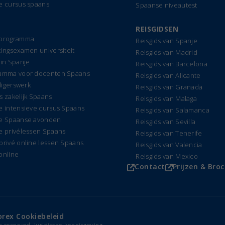
e cursus spaans
Spaanse niveautest
REISGIDSEN
dprogramma
Reisgids van Spanje
tingsexamen universiteit
Reisgids van Madrid
 in Spanje
Reisgids van Barcelona
amma voor docenten Spaans
Reisgids van Alicante
lligerswerk
Reisgids van Granada
s zakelijk Spaans
Reisgids van Malaga
e intensieve cursus Spaans
Reisgids van Salamanca
e Spaanse avonden
Reisgids van Sevilla
e privélessen Spaans
Reisgids van Tenerife
privé online lessen Spaans
Reisgids van Valencia
online
Reisgids van Mexico
Contact
Prijzen & Bro
orex Cookiebeleid