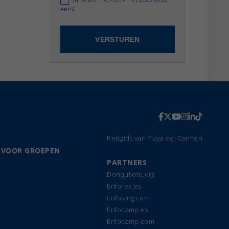
eerst.
Reisgids van Playa del Carmen
 VOOR GROEPEN
PARTNERS
Donquijote.org
Enforex.es
Enfolang.com
Enfocamp.es
Enfocamp.com