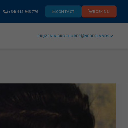
(+34) 915 943 776
CONTACT
BOEK NU
NEDERLANDS
PRIJZEN & BROCHURES