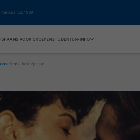
-Amerika sinds 1989
SPAANS VOOR GROEPEN
STUDENTEN-INFO
aanse films
/
Belle Epoque