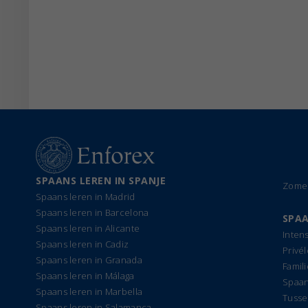
SPAANS LEREN IN SPANJE
Zomer
Spaans leren in Madrid
Spaans leren in Barcelona
SPAA
Spaans leren in Alicante
Inten
Spaans leren in Cadiz
Privé
Spaans leren in Granada
Famil
Spaans leren in Málaga
Spaan
Spaans leren in Marbella
Tusse
Spaans leren in Salamanca