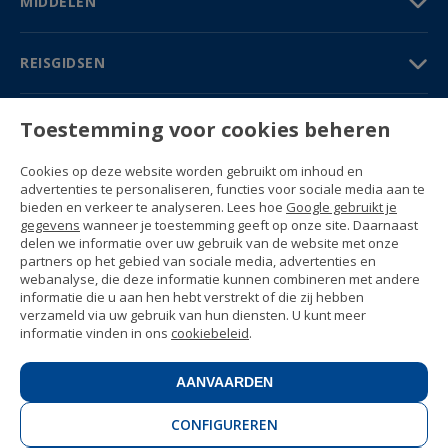
MIDDELEN
REISGIDSEN
PARTNERS
Toestemming voor cookies beheren
Contact
Cookies op deze website worden gebruikt om inhoud en
Prijzen & Brochures
advertenties te personaliseren, functies voor sociale media aan te
(+34) 91 594 37 76
bieden en verkeer te analyseren. Lees hoe
Google gebruikt je
Gustavo Fernández Balbuena, 11
gegevens
wanneer je toestemming geeft op onze site. Daarnaast
28002 Madrid, Spain
delen we informatie over uw gebruik van de website met onze
partners op het gebied van sociale media, advertenties en
webanalyse, die deze informatie kunnen combineren met andere
Sitemap
informatie die u aan hen hebt verstrekt of die zij hebben
Algemene voorwaarden
verzameld via uw gebruik van hun diensten. U kunt meer
Privacyverklaring
informatie vinden in ons
cookiebeleid
.
Enforex Cookiebeleid
© 1989 -
2026 Ideal Education Group S.L.
(CIF B-79946729) All rights reserved.
AANVAARDEN
Juridische kennisgeving
.
CONFIGUREREN