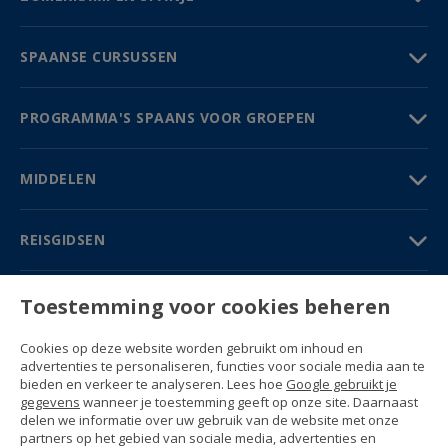
SPAANSE CURSUSSEN
PROGRAMMA'S SPAANS VOOR GROEPEN
MIDDELEN
REISGIDSEN
PARTNERS
Toestemming voor cookies beheren
Contact
Cookies op deze website worden gebruikt om inhoud en
Prijzen & Brochures
advertenties te personaliseren, functies voor sociale media aan te
(+34) 91 594 37 76
bieden en verkeer te analyseren. Lees hoe
Google gebruikt je
Gustavo Fernández Balbuena, 11
gegevens
wanneer je toestemming geeft op onze site. Daarnaast
28002 Madrid, Spain
delen we informatie over uw gebruik van de website met onze
partners op het gebied van sociale media, advertenties en