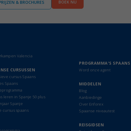
BOEK NU
PRIJZEN & BROCHURES
kampen Valencia
PROGRAMMA'S SPAANS
NSE CURSUSSEN
Word onze agent
sieve cursus Spaans
les Spaans
MIDDELEN
ieprogramma
Blog
s leren in Spanje 50 plus
Aanbiedinge
njaar Spanje
Over Enforex
e cursus spaans
Spaanse niveautest
REISGIDSEN
dprogramma