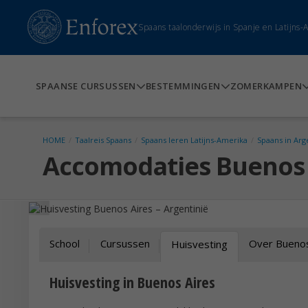
Spaans taalonderwijs in Spanje en Latijns
SPAANSE CURSUSSEN
BESTEMMINGEN
ZOMERKAMPEN
HOME
/
Taalreis Spaans
/
Spaans leren Latijns-Amerika
/
Spaans in Arg
Accomodaties Buenos 
School
Cursussen
Over Buenos
Huisvesting
Huisvesting in Buenos Aires