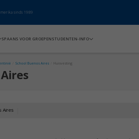
-Amerika sinds 1989
SPAANS VOOR GROEPEN
STUDENTEN-INFO
entinië
/
School Buenos Aires
/
Huisvesting
Aires
 Aires