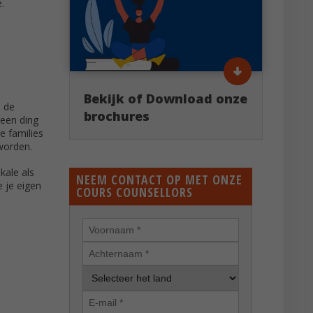
.
Bekijk of Download onze
, de
brochures
 een ding
e families
 worden.
kale als
NEEM CONTACT OP MET ONZE
e je eigen
COURS COUNSELLORS