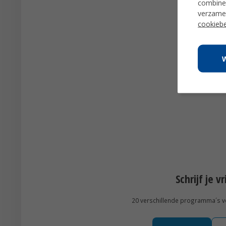
combiner
verzamel
cookiebe
Schrijf je v
20 verschillende programma´s voo