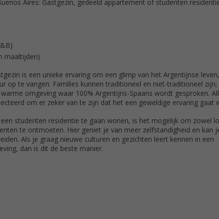
n Buenos Aires: Gastgezin, gedeeld appartement of studenten residentie
B&B)
n maaltijden)
gezin is een unieke ervaring om een glimp van het Argentijnse leven
r op te vangen. Families kunnen traditioneel en niet-traditioneel zijn;
en warme omgeving waar 100% Argentijns-Spaans wordt gesproken. All
lecteerd om er zeker van te zijn dat het een geweldige ervaring gaat
 een studenten residentie te gaan wonen, is het mogelijk om zowel lo
denten te ontmoeten. Hier geniet je van meer zelfstandigheid en kan j
eiden. Als je graag nieuwe culturen en gezichten leert kennen in een
ving, dan is dit de beste manier.