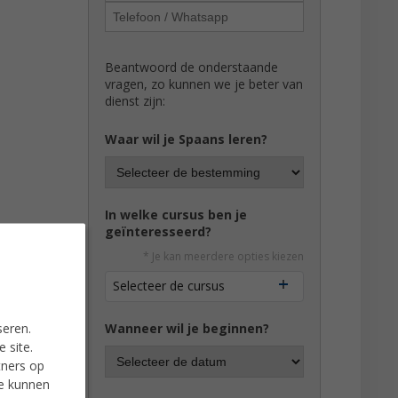
Beantwoord de onderstaande
vragen, zo kunnen we je beter van
dienst zijn:
Waar wil je Spaans leren?
In welke cursus ben je
geïnteresseerd?
* Je kan meerdere opties kiezen
Selecteer de cursus
seren.
Wanneer wil je beginnen?
 site.
tners op
ie kunnen