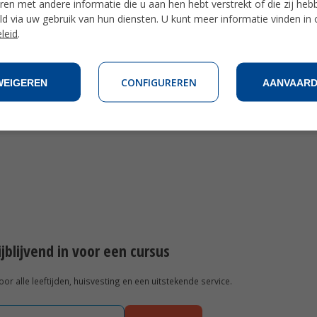
en met andere informatie die u aan hen hebt verstrekt of die zij heb
d via uw gebruik van hun diensten. U kunt meer informatie vinden in
leid
.
CONFIGUREREN
WEIGEREN
AANVAAR
rijblijvend in voor een cursus
r alle leeftijden, huisvesting en een uitstekende service.