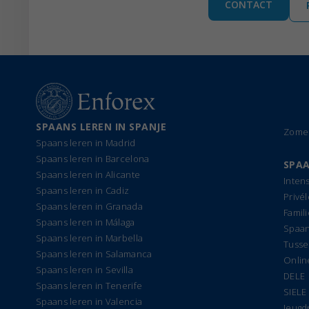
CONTACT
SPAANS LEREN IN SPANJE
Zomer
Spaans leren in Madrid
Spaans leren in Barcelona
SPAA
Spaans leren in Alicante
Inten
Spaans leren in Cadiz
Privé
Spaans leren in Granada
Famil
Spaans leren in Málaga
Spaan
Spaans leren in Marbella
Tusse
Spaans leren in Salamanca
Onlin
Spaans leren in Sevilla
DELE
Spaans leren in Tenerife
SIELE
Spaans leren in Valencia
Jeug