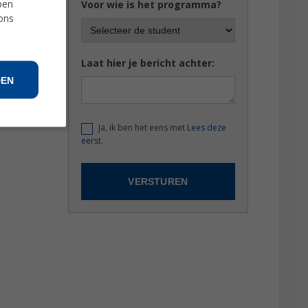
ben
Voor wie is het programma?
 ons
Laat hier je bericht achter:
DEN
Ja, ik ben het eens met
Lees deze
eerst.