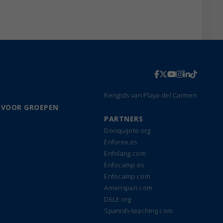
Reisgids van Playa del Carmen
 VOOR GROEPEN
PARTNERS
Donquijote.org
Enforex.es
Enfolang.com
Enfocamp.es
Enfocamp.com
Amerispan.com
DELE.org
Spanish-teaching.com