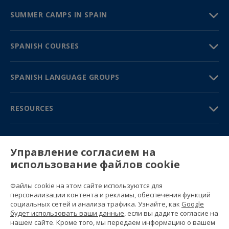
SUMMER CAMPS IN SPAIN
SPANISH COURSES
SPANISH LANGUAGE GROUPS
RESOURCES
TRAVEL GUIDE
Управление согласием на
использование файлов cookie
PARTNERS
Файлы cookie на этом сайте используются для
Contact us
персонализации контента и рекламы, обеспечения функций
Prices & brochures
социальных сетей и анализа трафика. Узнайте, как
Google
(+34) 91 594 37 76
будет использовать ваши данные
, если вы дадите согласие на
Gustavo Fernández Balbuena, 11
нашем сайте. Кроме того, мы передаем информацию о вашем