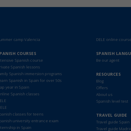
ummer camp Valencia
DELE online cours
PANISH COURSES
SPANISH LANG
ntensive Spanish course
Be our agent
rivate Spanish lessons
amily Spanish immersion programs
RESOURCES
earn Spanish in Spain for over 50s
Blog
ap year in Spain
Offers
nline Spanish classes
About us
ELE
Spanish level test
IELE
panish classes for teens
TRAVEL GUIDE
panish university entrance exam
Travel guide Spain
nternship in Spain
Travel guide Madri