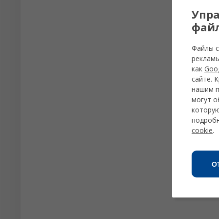
Упра
файл
Файлы c
рекламы
как
Goo
сайте. 
нашим п
могут о
которую
подроб
cookie
.
О