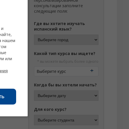
персонализированной
консультации заполните
следующие поля:
Где вы хотите изучать
 и
испанский язык?
найте,
на нашем
том
рые
Какой тип курса вы ищете?
ли или
* вы можете выбрать более одного
ания
Выберите курс
Когда бы вы хотели начать?
ТЬ
Для кого курс?