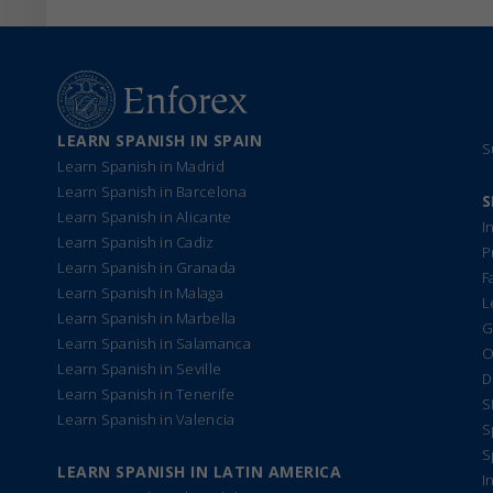
LEARN SPANISH IN SPAIN
S
Learn Spanish in Madrid
Learn Spanish in Barcelona
S
Learn Spanish in Alicante
I
Learn Spanish in Cadiz
P
Learn Spanish in Granada
F
Learn Spanish in Malaga
L
Learn Spanish in Marbella
G
Learn Spanish in Salamanca
O
Learn Spanish in Seville
D
Learn Spanish in Tenerife
S
Learn Spanish in Valencia
S
S
LEARN SPANISH IN LATIN AMERICA
I