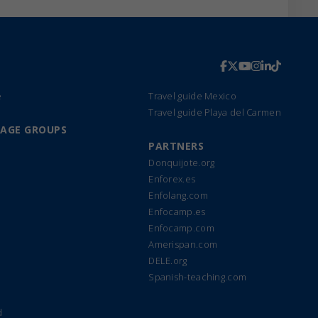
e
Travel guide Mexico
Travel guide Playa del Carmen
UAGE GROUPS
PARTNERS
Donquijote.org
Enforex.es
Enfolang.com
Enfocamp.es
Enfocamp.com
Amerispan.com
DELE.org
Spanish-teaching.com
d