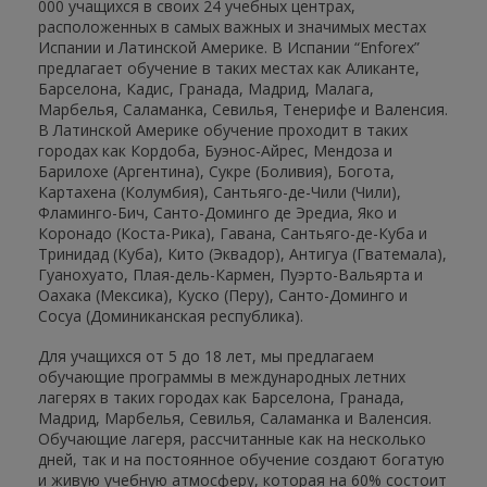
000 учащихся в своих 24 учебных центрах,
расположенных в самых важных и значимых местах
Испании и Латинской Америке. В Испании “Enforex”
предлагает обучение в таких местах как Аликанте,
Барселона, Кадис, Гранада, Мадрид, Малага,
Марбелья, Саламанка, Севилья, Тенерифе и Валенсия.
В Латинской Америке обучение проходит в таких
городах как Кордоба, Буэнос-Айрес, Мендоза и
Барилохе (Аргентина), Сукре (Боливия), Богота,
Картахена (Колумбия), Сантьяго-де-Чили (Чили),
Фламинго-Бич, Санто-Доминго де Эредиа, Яко и
Коронадо (Коста-Рика), Гавана, Сантьяго-де-Куба и
Тринидад (Куба), Кито (Эквадор), Антигуа (Гватемала),
Гуанохуато, Плая-дель-Кармен, Пуэрто-Вальярта и
Оахака (Мексика), Куско (Перу), Санто-Доминго и
Сосуа (Доминиканская республика).
Для учащихся от 5 до 18 лет, мы предлагаем
обучающие программы в международных летних
лагерях в таких городах как Барселона, Гранада,
Мадрид, Марбелья, Севилья, Саламанка и Валенсия.
Обучающие лагеря, рассчитанные как на несколько
дней, так и на постоянное обучение создают богатую
и живую учебную атмосферу, которая на 60% состоит