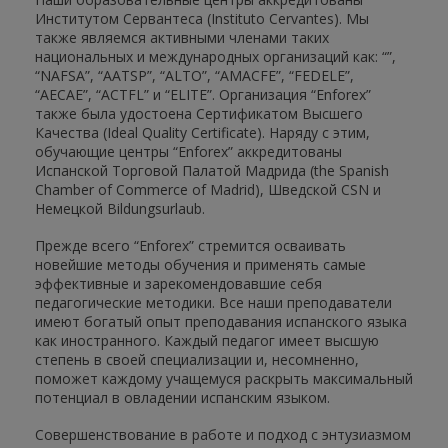
Институтом Сервантеса (Instituto Cervantes). Мы
также являемся активными членами таких
национальных и международных организаций как: “”,
“NAFSA”, “AATSP”, “ALTO”, “AMACFE”, “FEDELE”,
“AECAE”, “ACTFL” и “ELITE”. Организация “Enforex”
также была удостоена Сертификатом Высшего
Качества (Ideal Quality Certificate). Наряду с этим,
обучающие центры “Enforex” аккредитованы
Испанской Торговой Палатой Мадрида (the Spanish
Chamber of Commerce of Madrid), Шведской CSN и
Немецкой Bildungsurlaub.
Прежде всего “Enforex” стремится осваивать
новейшие методы обучения и применять самые
эффективные и зарекомендовавшие себя
педагогические методики. Все наши преподаватели
имеют богатый опыт преподавания испанского языка
как иностранного. Каждый педагог имеет высшую
степень в своей специализации и, несомненно,
поможет каждому учащемуся раскрыть максимальный
потенциал в овладении испанским языком.
Совершенствование в работе и подход с энтузиазмом