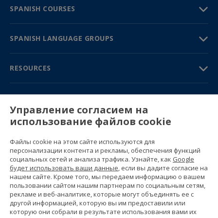
SPANISH COURSES
SPANISH LANGUAGE GROUPS
RESOURCES
TRAVEL GUIDE
Управление согласием на
использование файлов cookie
PARTNERS
Файлы cookie на этом сайте используются для
Contact us
персонализации контента и рекламы, обеспечения функций
Prices & brochures
социальных сетей и анализа трафика. Узнайте, как
Google
(+34) 91 594 37 76
будет использовать ваши данные
, если вы дадите согласие на
Gustavo Fernández Balbuena, 11
нашем сайте. Кроме того, мы передаем информацию о вашем
28002 Madrid, Spain
пользовании сайтом нашим партнерам по социальным сетям,
рекламе и веб-аналитике, которые могут объединять ее с
другой информацией, которую вы им предоставили или
Sitemap
которую они собрали в результате использования вами их
General conditions