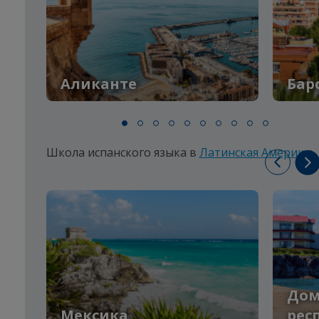
Аликанте
Бар
Школа испанского языка в
Латинская Америка
:
Дом
Мексика
рес