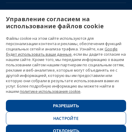
TRAVEL GUIDE
Управление согласием на
использование файлов cookie
PARTNERS
Файлы cookie на этом сайте используются для
Contact us
персонализации контента и рекламы, обеспечения функций
Prices & brochures
социальных сетей и анализа трафика. Узнайте, как
Google
(+34) 91 594 37 76
будет использовать ваши данные
, если вы дадите согласие на
Gustavo Fernández Balbuena, 11
нашем сайте. Кроме того, мы передаем информацию о вашем
28002 Madrid, Spain
пользовании сайтом нашим партнерам по социальным сетям,
рекламе и веб-аналитике, которые могут объединять ее с
другой информацией, которую вы им предоставили или
Sitemap
которую они собрали в результате использования вами их
General conditions
услуг. Более подробную информацию вы можете найти в
Privacy policy
нашем
политике использования cookie
.
Cookie policy
© 1989 -
2026 Ideal Education Group S.L.
(CIF B-79946729) All rights reserved.
РАЗРЕШИТЬ
Legal notice
.
НАСТРОЙТЕ
ОТКЛОНИТЬ