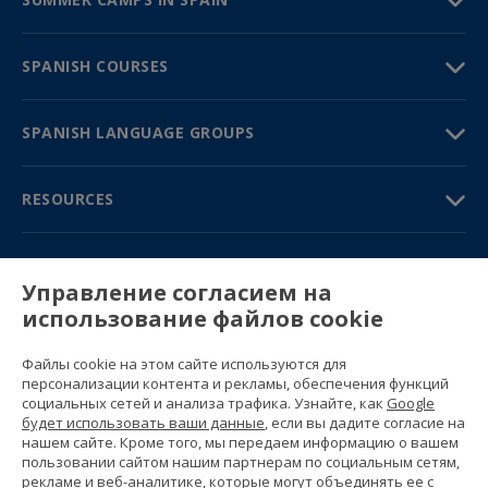
SPANISH COURSES
SPANISH LANGUAGE GROUPS
RESOURCES
TRAVEL GUIDE
Управление согласием на
использование файлов cookie
PARTNERS
Файлы cookie на этом сайте используются для
Contact us
персонализации контента и рекламы, обеспечения функций
Prices & brochures
социальных сетей и анализа трафика. Узнайте, как
Google
(+34) 91 594 37 76
будет использовать ваши данные
, если вы дадите согласие на
Gustavo Fernández Balbuena, 11
нашем сайте. Кроме того, мы передаем информацию о вашем
28002 Madrid, Spain
пользовании сайтом нашим партнерам по социальным сетям,
рекламе и веб-аналитике, которые могут объединять ее с