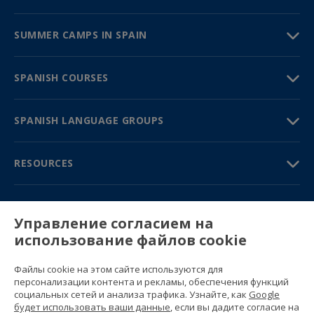
SUMMER CAMPS IN SPAIN
SPANISH COURSES
SPANISH LANGUAGE GROUPS
RESOURCES
TRAVEL GUIDE
Управление согласием на
использование файлов cookie
PARTNERS
Файлы cookie на этом сайте используются для
Contact us
персонализации контента и рекламы, обеспечения функций
Prices & brochures
социальных сетей и анализа трафика. Узнайте, как
Google
(+34) 91 594 37 76
будет использовать ваши данные
, если вы дадите согласие на