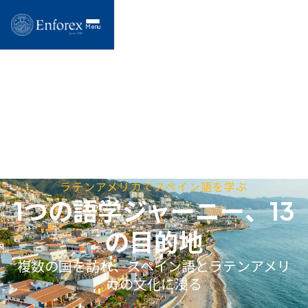
Menu
ラテンアメリカでスペイン語を学ぶ
1つの語学ジャーニー、13
の目的地
複数の国を訪れ、スペイン語とラテンアメリ
カの文化に浸る