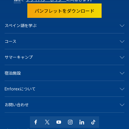
パンフレットをダウンロード
スペイン語を学ぶ
スペインで
コース
マドリード
バルセロナ
アリカンテ
集中コース
サマーキャンプ
カディス
サマーキャンプ
グラナダ
ジュニア＆ヤングアダルト向けプログラム
マラガ
マンツーマンコース
アリカンテ・キャンプ
マルベーリャ
宿泊施設
オンラインコース
バルセロナビーチキャンプ
サラマンカ
大学および長期プログラム
バルセロナ中心キャンプ
セビリア
シニア（50歳以上）向けプログラム
マドリードキャンプ
ホストファミリー
テネリフェ
スペイン語の認定資格
Enforexについて
マルベーラ中心キャンプ
学生寮
バレンシア
専門コース
マルベーラ・エルヴィリアキャンプ
シェアアパート
メキシコで
マラガキャンプ
その他のオプション
私たちについて
プラヤ・デル・カルメン
サラマンカキャンプ
お問い合わせ
なぜEnforexか
バレンシアビーチキャンプ
認定
お問い合わせ
+34 915 943 776
求人情報
WhatsAppでお問い合わせください
よくある質問
info@enforex.com