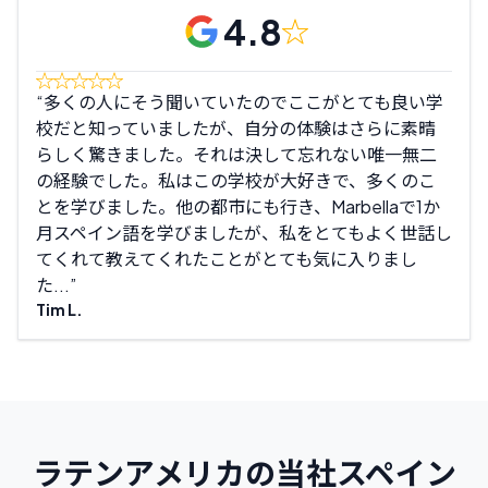
4.8
多くの人にそう聞いていたのでここがとても良い学
こ
校だと知っていましたが、自分の体験はさらに素晴
上満
らしく驚きました。それは決して忘れない唯一無二
忍耐
の経験でした。私はこの学校が大好きで、多くのこ
持っ
とを学びました。他の都市にも行き、Marbellaで1か
たが
月スペイン語を学びましたが、私をとてもよく世話し
もあ
てくれて教えてくれたことがとても気に入りまし
しま
た...
Darr
Tim L.
ラテンアメリカの当社スペイン