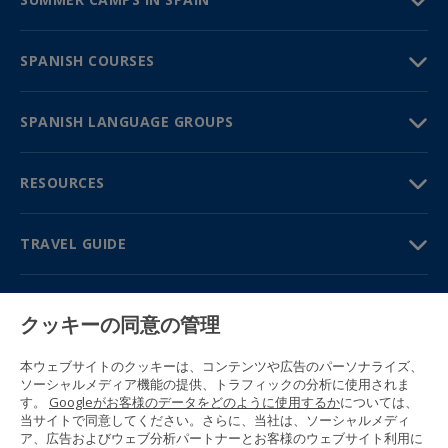
SPANISH COURSES
SPANISH LANGUAGE GROUPS
RESOURCES
TRAVEL GUIDE
PARTNERS
クッキーの同意の管理
Contact us
Prices & brochures
本ウェブサイトのクッキーは、コンテンツや広告のパーソナライズ、
(+34) 91 594 37 76
ソーシャルメディア機能の提供、トラフィックの分析に使用されま
Gustavo Fernández Balbuena, 11
す。
Googleがお客様のデータをどのように使用するか
については、
28002 Madrid, Spain
当サイトで同意してください。さらに、当社は、ソーシャルメディ
ア、広告およびウェブ分析パートナーとお客様のウェブサイト利用に