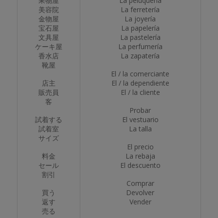
果物屋
La peluquería
美容院
La ferretería
金物屋
La joyería
宝石屋
La papelería
文具屋
La pastelería
ケーキ屋
La perfumería
香水店
La zapatería
靴屋
El / la comerciante
店主
El / la dependiente
販売員
El / la cliente
客
Probar
試着する
El vestuario
試着室
La talla
サイズ
El precio
料金
La rebaja
セール
El descuento
割引
Comprar
買う
Devolver
返す
Vender
売る