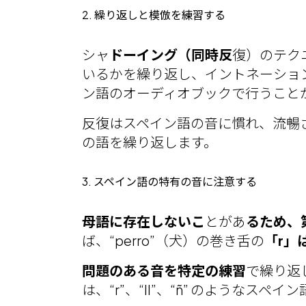
2. 繰り返しと模倣を練習する
シャ
ドーイング（同時反
復）のテク
いるかを繰り返し、イントネーショ
ン語のオーディオブックで行うこと
反復はスペイン語の音に慣れ、流暢
の語を繰り返します。
3. スペイン語の特有の音に注意する
母語に存在しないこ
とがあ
るため、
ば、“perro”（犬）の巻き舌の
「r」
問題のある音を特定の練習
で繰り返
は、“r”、“ll”、“ñ” のような