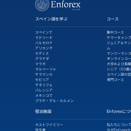
スペイン語を学ぶ
コース
スペインで
集中コース
マドリード
サマーキャン
バルセロナ
ジュニア＆ヤ
アリカンテ
ム
カディス
マンツーマン
グラナダ
オンラインコ
マラガ
大学および長
マルベーリャ
シニア（50歳
サラマンカ
スペイン語の
セビリア
専門コース
テネリフェ
バレンシア
メキシコで
プラヤ・デル・カルメン
宿泊施設
Enforexに
ホストファミリー
私たちについ
学生寮
なぜEnforexか