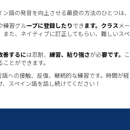
イン語の発音を向上させる最良の方法のひとつは、
や練習グル
ープに登録したり
でき
ます。クラス
メー
。また、ネイティブに訂正してもらい、難しいスペ
改善するに
は忍耐、
練習、粘り強さ
が必
要です。
こ
ることができます。
言語への接触、反復、継続的な練習です。時間が経
け、スペイン語を話し続けてください！