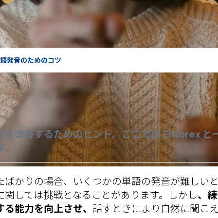
ン語発音のためのコツ
を改善するためのヒント。ここでは Enforex 
す。
たばかり
の場合、いくつかの単語の発音が難しい
に関しては挑戦となることがあります。しかし
、練
する能力を向上させ、
話すときにより自然に聞こ