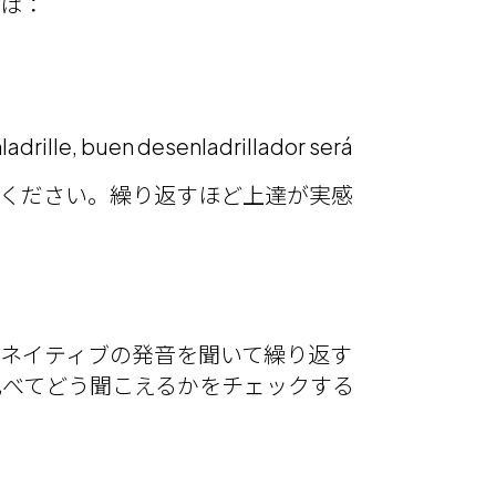
ては：
nladrille, buen desenladrillador será
てください。繰り返すほど上達が実感
ネイティブの発音を聞いて繰り返す
比べてどう聞こえるかをチェックする