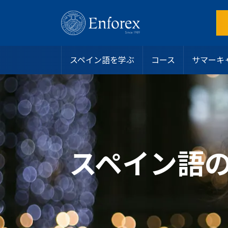
スペイン語を学ぶ
コース
サマーキ
目的地
スペイン語コース
サマーキャンプ
スペイン
インテンシブコース
アリカンテ
ホストファミリー
なぜEnforexを選ぶのか？
ラテンアメリカ
サマーキャンプ
バルセロナビーチ
学生寮
認定
ジュニアおよびヤングアダルト向けプログラム
バルセロナ中心部
シェアアパート
学生ビザ
マンツーマンコース
マドリード
その他のオプション
お問い合わせ
オンラインスペイン語コース
マラガ
私たちのチームに参加する
スペイン語
大学・長期プログラム
マルベーラ・エルビリア
よくある質問
50歳以上向けプログラム
マルベーラ中心部
スペイン語レベルテスト
スペイン語認定
サラマンカ
ブログ
専門コース
バレンシアビーチ
リーダーシッププログラム