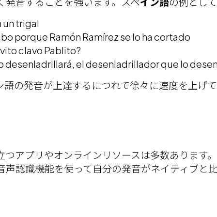
く発音することを強います。スペ
イン語
の例とし
 un trigal
rabo porque Ramón Ramírez se lo ha cortado
avito clavo Pablito?
 lo desenladrillará, el desenladrillador que lo dese
ン語の発音が上達するにつれて徐々に速度を上げ
立つアプリやオンラインリソースは多数あります。
音声認識機能を使って自分の発音がネイティブと