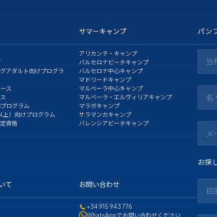
サマーキャンプ
パン
アリカンテ・キャンプ
当
プ
バルセロナビーチキャンプ
ングアダルト向けプログラ
バルセロナ中心キャンプ
マドリードキャンプ
コース
マルベーラ中心キャンプ
ース
マルベーラ・エルヴィリアキャンプ
期プログラム
マラガキャンプ
以上）向けプログラム
サラマンカキャンプ
認定資格
バレンシアビーチキャンプ
お探
ついて
お問い合わせ
目
て
+34 915 943 776
WhatsAppでお問い合わせください