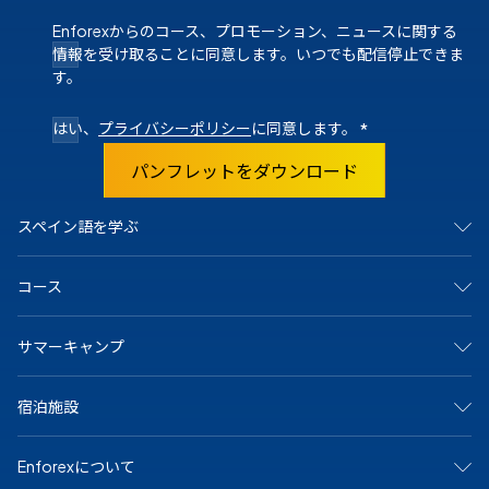
Enforexからのコース、プロモーション、ニュースに関する
情報を受け取ることに同意します。いつでも配信停止できま
す。
はい、
プライバシーポリシー
に同意します。
*
パンフレットをダウンロード
スペイン語を学ぶ
スペインで
コース
マドリード
バルセロナ
アリカンテ
集中コース
サマーキャンプ
カディス
サマーキャンプ
グラナダ
ジュニア＆ヤングアダルト向けプログラム
マラガ
マンツーマンコース
アリカンテ・キャンプ
マルベーリャ
宿泊施設
オンラインコース
バルセロナビーチキャンプ
サラマンカ
大学および長期プログラム
バルセロナ中心キャンプ
セビリア
シニア（50歳以上）向けプログラム
マドリードキャンプ
ホストファミリー
テネリフェ
スペイン語の認定資格
Enforexについて
マルベーラ中心キャンプ
学生寮
バレンシア
専門コース
マルベーラ・エルヴィリアキャンプ
シェアアパート