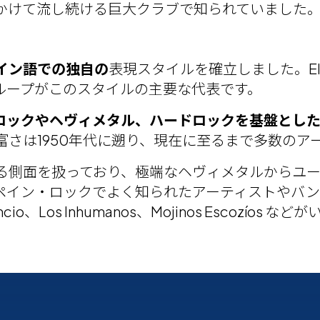
かけて流し続ける巨大クラブで知られていました
イン語での独自の
表現スタイルを確立しました。El Club d
のようなグループがこのスタイルの主要な代表です。
ロックやヘヴィメタル、ハードロックを基盤とし
さは1950年代に遡り、現在に至るまで多数のア
る側面を扱っており、極端なヘヴィメタルからユ
・ロックでよく知られたアーティストやバンドには Migu
lencio、Los Inhumanos、Mojinos Escozíos な