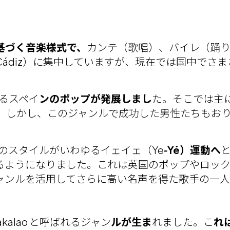
基づく音楽様式で、
カンテ（歌唱）、バイレ（踊
ádiz）に集中していますが、現在では国中でさ
るスペイ
ンのポップが発展しまし
た。そこでは主
た。しかし、このジャンルで成功した男性たちもおり、Julio 
のスタイルがいわゆるイェイェ（Ye
‑Yé）運動へ
と
るようになりました。これは英国のポップやロッ
ルを活用してさらに高い名声を得た歌手の一人が Ma
kalao と呼ばれるジャン
ルが生ま
れました。こ
れ