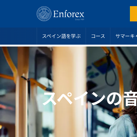
スペイン語を学ぶ
コース
サマーキ
目的地
スペイン語コース
サマーキャンプ
スペイン
インテンシブコース
アリカンテ
ホストファミリー
なぜEnforexを選ぶのか？
ラテンアメリカ
サマーキャンプ
バルセロナビーチ
学生寮
認定
ジュニアおよびヤングアダルト向けプログラム
バルセロナ中心部
シェアアパート
学生ビザ
マンツーマンコース
マドリード
その他のオプション
お問い合わせ
オンラインスペイン語コース
マラガ
私たちのチームに参加する
スペインの
大学・長期プログラム
マルベーラ・エルビリア
よくある質問
50歳以上向けプログラム
マルベーラ中心部
スペイン語レベルテスト
スペイン語認定
サラマンカ
ブログ
専門コース
バレンシアビーチ
リーダーシッププログラム