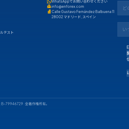
WhatsAppでお問い合わせください
info@enforex.com
ど
Calle Gustavo Fernández Balbuena 11
28002 マドリード, スペイン
い
ベルテスト
: B-79946729 ·
全著作権所有。