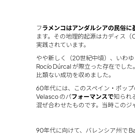
フ
ラメンコはアンダルシアの民俗に
ます。その地理的起源はカディス（C
実践されています。
やや新しく（20世紀中頃）、いわゆ
Rocío Dúrcal が際立った存在でし
比類ない成功を収めました。
60年代には、このスペイン・ポップ
Velasco のパ
フォーマンスで
知られ
混ぜ合わせたものです。当時このジャン
90年代に向けて、バレンシア州で Ba