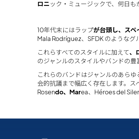
ロニ
ック・ミュージックで、何日も
10年代末にはラップ
が台頭し、スペ
Mala Rodríguez、SFDK 
これらすべてのスタイルに加えて
、
のジャンルのスタイルやバンドの豊富
これらのバンドはジャンルのあらゆ
会的抗議まで幅広く存在します。スペイン
Rosen
do、Mar
ea、Héroes del Si