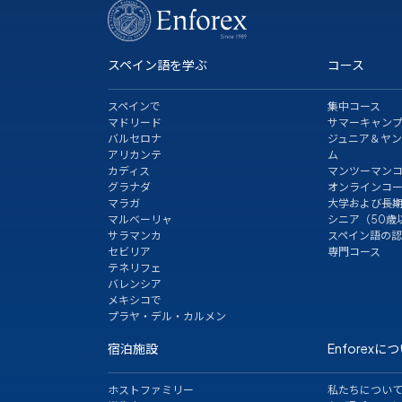
スペイン語を学ぶ
コース
スペインで
集中コース
マドリード
サマーキャン
バルセロナ
ジュニア＆ヤ
アリカンテ
ム
カディス
マンツーマン
グラナダ
オンラインコ
マラガ
大学および長
マルベーリャ
シニア（50歳
サラマンカ
スペイン語の
セビリア
専門コース
テネリフェ
バレンシア
メキシコで
プラヤ・デル・カルメン
宿泊施設
Enforexに
ホストファミリー
私たちについ