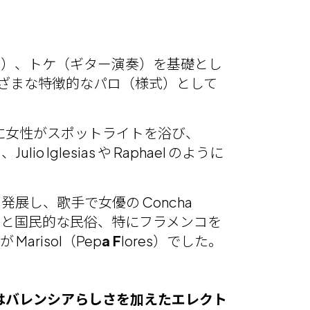
り）、トケ（ギター演奏）を基礎とし
まざまな特徴的なパロ（様式）として
に女性がスポットライトを浴び、
Iglesias や Raphael のように
発展し、歌手で女優の Concha
クと国民的な民俗、特にフラメンコを
risol（Pep
a F
lores）でした。
はバレンシアらしさを加えたエレクト