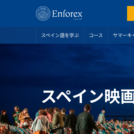
スペイン語を学ぶ
コース
サマーキ
目的地
スペイン語コース
サマーキャンプ
スペイン
インテンシブコース
アリカンテ
ホストファミリー
なぜEnforexを選ぶのか？
ラテンアメリカ
サマーキャンプ
バルセロナビーチ
学生寮
認定
ジュニアおよびヤングアダルト向けプログラム
バルセロナ中心部
シェアアパート
学生ビザ
マンツーマンコース
マドリード
その他のオプション
お問い合わせ
オンラインスペイン語コース
マラガ
私たちのチームに参加する
スペイン映
大学・長期プログラム
マルベーラ・エルビリア
よくある質問
50歳以上向けプログラム
マルベーラ中心部
スペイン語レベルテスト
スペイン語認定
サラマンカ
ブログ
専門コース
バレンシアビーチ
リーダーシッププログラム