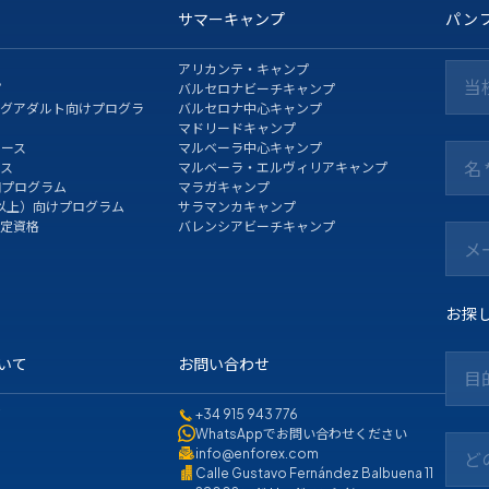
サマーキャンプ
パン
アリカンテ・キャンプ
当
プ
バルセロナビーチキャンプ
ングアダルト向けプログラ
バルセロナ中心キャンプ
マドリードキャンプ
コース
マルベーラ中心キャンプ
ース
マルベーラ・エルヴィリアキャンプ
期プログラム
マラガキャンプ
以上）向けプログラム
サラマンカキャンプ
認定資格
バレンシアビーチキャンプ
お探
ついて
お問い合わせ
目
て
+34 915 943 776
WhatsAppでお問い合わせください
info@enforex.com
ど
Calle Gustavo Fernández Balbuena 11