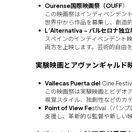
Ourense国際映画祭（OUFF
）（
この映画祭はインディペンデン
世界中から作品を募集し、創造
L’Alternativa – バルセロナ
スペインのインディペンデント映画
両方を上映します。芸術的自由
実験映画とアヴァンギャルド
Vallecas Puerta del
Cine Fe
この映画祭は実験映画とビデオ
視覚スタイル、独創性などのカ
Point of View Fe
stival（
支援し、革新的な監督や新しい