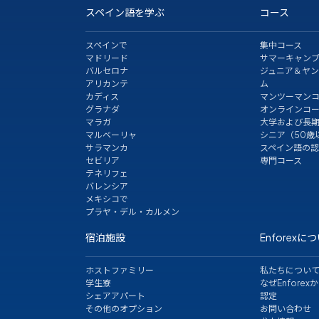
スペイン語を学ぶ
コース
スペインで
集中コース
マドリード
サマーキャン
バルセロナ
ジュニア＆ヤ
アリカンテ
ム
カディス
マンツーマン
グラナダ
オンラインコ
マラガ
大学および長
マルベーリャ
シニア（50歳
サラマンカ
スペイン語の
セビリア
専門コース
テネリフェ
バレンシア
メキシコで
プラヤ・デル・カルメン
宿泊施設
Enforexに
ホストファミリー
私たちについ
学生寮
なぜEnforexか
シェアアパート
認定
その他のオプション
お問い合わせ