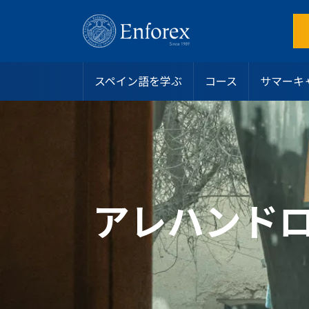
スペイン語を学ぶ
コース
サマーキ
目的地
スペイン語コース
サマーキャンプ
スペイン
インテンシブコース
アリカンテ
ホストファミリー
なぜEnforexを選ぶのか？
ラテンアメリカ
サマーキャンプ
バルセロナビーチ
学生寮
認定
ジュニアおよびヤングアダルト向けプログラム
バルセロナ中心部
シェアアパート
学生ビザ
マンツーマンコース
マドリード
その他のオプション
お問い合わせ
オンラインスペイン語コース
マラガ
私たちのチームに参加する
アレハンド
大学・長期プログラム
マルベーラ・エルビリア
よくある質問
50歳以上向けプログラム
マルベーラ中心部
スペイン語レベルテスト
スペイン語認定
サラマンカ
ブログ
専門コース
バレンシアビーチ
リーダーシッププログラム