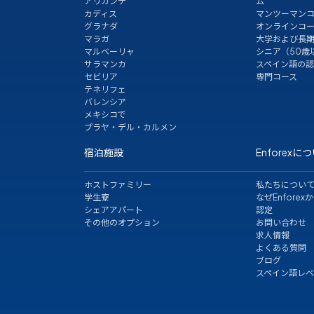
アリカンテ
ム
カディス
マンツーマン
グラナダ
オンラインコ
マラガ
大学および長
マルベーリャ
シニア（50歳
サラマンカ
スペイン語の
セビリア
専門コース
テネリフェ
バレンシア
メキシコで
プラヤ・デル・カルメン
宿泊施設
Enforexに
ホストファミリー
私たちについ
学生寮
なぜEnforexか
シェアアパート
認定
その他のオプション
お問い合わせ
求人情報
よくある質問
ブログ
スペイン語レ