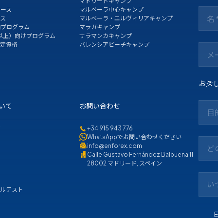
マドリードキャンプ
コース
マルベーラ中心キャンプ
ース
マルベーラ・エルヴィリアキャンプ
期プログラム
マラガキャンプ
以上）向けプログラム
サラマンカキャンプ
認定資格
バレンシアビーチキャンプ
お探
ついて
お問い合わせ
目
て
+34 915 943 776
WhatsAppでお問い合わせください
info@enforex.com
ど
Calle Gustavo Fernández Balbuena 11
28002 マドリード, スペイン
い
ベルテスト