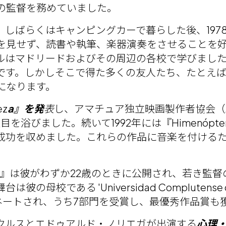
の監督を務めていました。
しばらくはキャンピングカーで暮らした後、197
を見せず、読書や執筆、楽器演奏をさせることを
ルはマドリードおよびその周辺の各校で学びまし
です。しかしそこで得た多くの友人たち、たとえ
になります。
ez
a』を発
表
し、アマチュア独立映画製作者協会（Amateur
躍注目を浴びました。続いて1992年には『Himenó
成功を収めました。これらの作品に音楽を付ける
is』は彼がわずか22歳のときに公開され、若き監
校である 'Universidad Complutense 
ネートされ、うち7部門を受賞し、最優秀作品賞も
・クルスとエドゥアルド・ノリエガが出演する
心理・