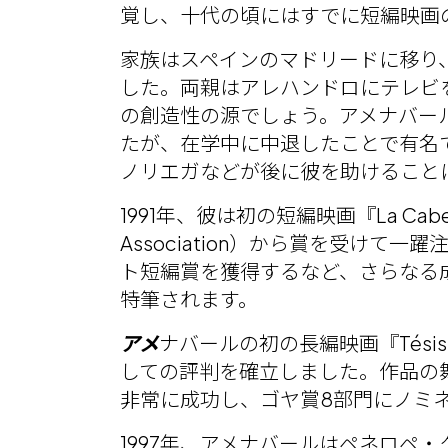
覚し、十代の頃にはすでに短編映画
家族はスペインのマドリードに移り、
した。両親はアレハンドロにテレビ
の創造性の源でしょう。アメナバー
たが、在学中に中退したことで有名
ノリエガなどが後に彼を助けること
1991年、彼は初の短編映画『La Cab
Association）から賞を受けて一
ト短編賞を獲得するなど、さらなる
特筆されます。
アメ
ナバールの初の長編映画『Tés
しての評判を確立しました。作品の舞台は彼の母
非常に成功し、ゴヤ賞8部門にノミ
1997年、アメナバールはペネロペ