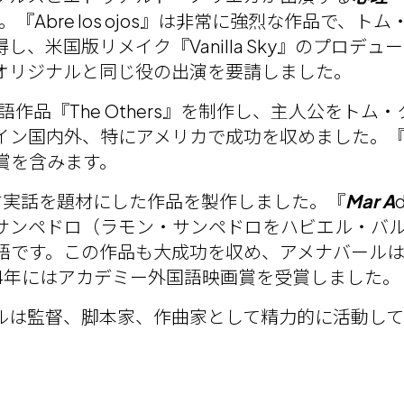
。『Abre los ojos』は非常に強烈な作品で、
、米国版リメイク『Vanilla Sky』のプロデ
オリジナルと同じ役の出演を要請しました。
語作品『The Others』を制作し、主人公をト
ン国内外、特にアメリカで成功を収めました。『The
賞を含みます。
す実話を題材にした作品を製作しました。『
Mar A
サンペドロ（ラモン・サンペドロをハビエル・バ
語です。この作品も大成功を収め、アメナバールは
04年にはアカデミー外国語映画賞を受賞しました。
ルは監督、脚本家、作曲家として精力的に活動して