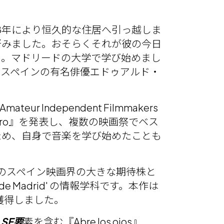
8年により恒久的な住居へ引っ越しま
好みました。おそらくそれが彼の今日
た。マドリードの大学で学び始めまし
ばスペインの有名俳優エドゥアルド・
 Independent Filmmakers
ptero』を発表し、複数の映画祭でベス
ため、自身で音楽を学び始めたことも
督のスペイン映画界の大きな期待株と
de Madrid' の情報学科です。本作は
獲得しました。
SF要
素を含む『Abre los ojos』