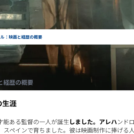
ール：映画と経歴の概要
と経歴の概要
の生涯
る才能ある監督の一人が誕生
しました。アレハ
ンド
、スペインで育ちました。彼は映画制作に捧げる