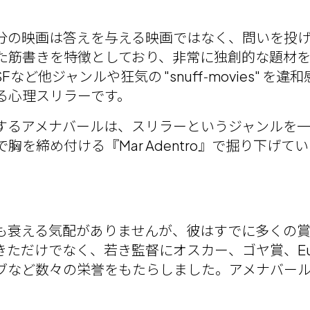
分の映画は答えを与える映画ではなく、問いを投
た筋書きを特徴としており、非常に独創的な題材を
ど他ジャンルや狂気の "snuff‑movies" 
る心理スリラーです。
するアメナバールは、スリラーというジャンルを
を締め付ける『Mar Adentro』で掘り下げて
も衰える気配がありませんが、彼はすでに多くの賞
でなく、若き監督にオスカー、ゴヤ賞、European Fi
ングローブなど数々の栄誉をもたらしました。アメナバ