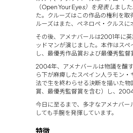
（Open Your Eye
s）を発表し
ました
た。クルーズはこの作品の権利を取得し
ルーズはまた、ペネロペ・クルスに
その後、アメナバールは2001年に英
ッドマンが演じました。本作はスペイ
し、最優秀作品賞および最優秀監督
2004年、アメナバールは物議を醸
ら下が麻痺したスペイン人ラモン・
法で生を終わらせる決断を描いた物
賞、最優秀監督賞を含む）し、20
今日に至るまで、多才なアメナバー
しても手腕を発揮しています。
特徴