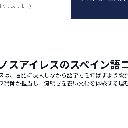
近くにあります）
ノスアイレスのスペイン語
スは、言語に没入しながら語学力を伸ばすよう設
ブ講師が担当し、流暢さを養い文化を体験する理
組み合わせスペイン語
プ
グループ + プライベートレッスン
マン
総合的でパーソナライズされたグループと
専任
プライベートの組み合わせで最大の上達を
でき