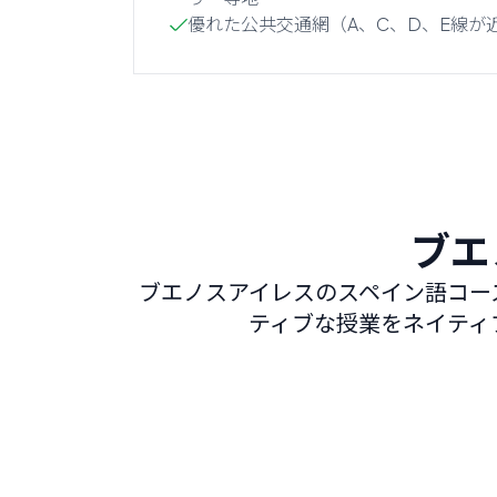
優れた公共交通網（A、C、D、E線が
ブエ
ブエノスアイレスのスペイン語コー
ティブな授業をネイティ
インテンシブ スペイン語 20
週20レッスン
最も人気がありバランスの取れたコース
で、スペイン語の土台をしっかり築きます