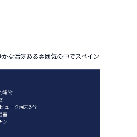
豊かな活気ある雰囲気の中でスペイン
ト
的建物
室
ンピュータ端末8台
書室
チン