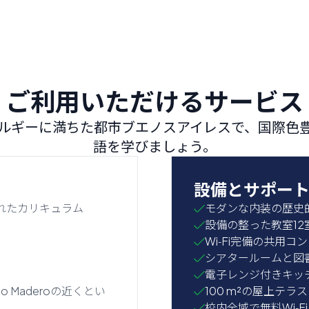
ご利用いただけるサービス
ルギーに満ちた都市ブエノスアイレスで、国際色
語を学びましょう。
設備とサポー
れたカリキュラム
モダンな内装の歴史
設備の整った教室12
Wi‑Fi完備の共用コ
シアタールームと図
電子レンジ付きキッ
erto Maderoの近くとい
100 m²の屋上テラス
校内全域で無料Wi‑Fi