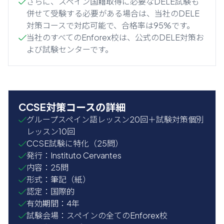
さらに、スペイン国籍取得に必要なDELE試験も
併せて受験する必要がある場合は、当社のDELE
対策コースで対応可能で、合格率は95%です。
当社のすべてのEnforex校は、公式のDELE対策お
よび試験センターです。
CCSE対策コースの詳細
グループスペイン語レッスン20回＋試験対策個別
レッスン10回
CCSE試験に特化（25問）
発行：Instituto Cervantes
内容：25問
形式：筆記（紙）
認定：国際的
有効期間：4年
試験会場：スペインの全てのEnforex校