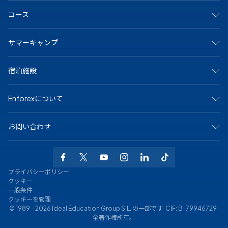
スペインで
コース
マドリード
バルセロナ
アリカンテ
集中コース
サマーキャンプ
カディス
サマーキャンプ
グラナダ
ジュニア＆ヤングアダルト向けプログラム
マラガ
マンツーマンコース
アリカンテ・キャンプ
マルベーリャ
宿泊施設
オンラインコース
バルセロナビーチキャンプ
サラマンカ
大学および長期プログラム
バルセロナ中心キャンプ
セビリア
シニア（50歳以上）向けプログラム
マドリードキャンプ
ホストファミリー
テネリフェ
スペイン語の認定資格
Enforexについて
マルベーラ中心キャンプ
学生寮
バレンシア
専門コース
マルベーラ・エルヴィリアキャンプ
シェアアパート
メキシコで
マラガキャンプ
その他のオプション
私たちについて
プラヤ・デル・カルメン
サラマンカキャンプ
お問い合わせ
なぜEnforexか
バレンシアビーチキャンプ
認定
お問い合わせ
+34 915 943 776
求人情報
WhatsAppでお問い合わせください
よくある質問
info@enforex.com
プライバシーポリシー
ブログ
Calle Gustavo Fernández Balbuena 11
クッキー
スペイン語レベルテスト
28002 マドリード, スペイン
一般条件
クッキーを管理
©
1989
-
2026
Ideal Education Group S.L. の一部です· CIF: B-79946729 ·
全著作権所有。