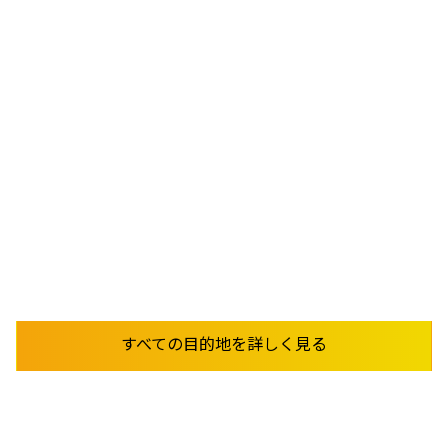
マドリード
世界的に有名な美術館が集まり、活気あるライフス
タイルが魅力のスペインの躍動的な首都でスペイン語
を学びましょう。
から
165
€
/ 週
今すぐ予約
詳しく見る
すべての目的地を詳しく見る