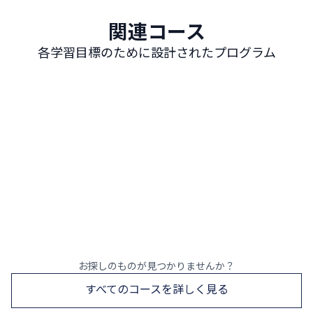
関連コース
各学習目標のために設計されたプログラム
インテンシブ スペイン語 20
週20レッスン
最も人気がありバランスの取れたコースで、スペイ
ン語の土台をしっかり築きます
今すぐ予約
詳しく見る
お探しのものが見つかりませんか？
すべてのコースを詳しく見る