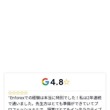
4.8
Enforexでの経験は本当に特別でした！私は2年連続
こ
で通いました。先生方はとても準備ができていてプ
ずっ
ロフェッショナルで、授業はとてもインタラクティブ
良い