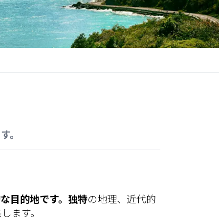
ます。
的な目的地です。独特
の地理、近代的
供します。