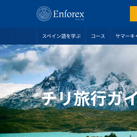
スペイン語を学ぶ
コース
サマーキ
目的地
スペイン語コース
サマーキャンプ
スペイン
インテンシブコース
アリカンテ
ホストファミリー
なぜEnforexを選ぶのか？
ラテンアメリカ
サマーキャンプ
バルセロナビーチ
学生寮
認定
ジュニアおよびヤングアダルト向けプログラム
バルセロナ中心部
シェアアパート
学生ビザ
マンツーマンコース
マドリード
その他のオプション
お問い合わせ
オンラインスペイン語コース
マラガ
私たちのチームに参加する
チリ旅行ガ
大学・長期プログラム
マルベーラ・エルビリア
よくある質問
50歳以上向けプログラム
マルベーラ中心部
スペイン語レベルテスト
スペイン語認定
サラマンカ
ブログ
専門コース
バレンシアビーチ
リーダーシッププログラム