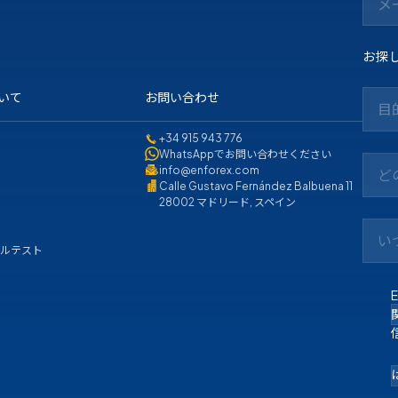
お探
ついて
お問い合わせ
目
て
+34 915 943 776
WhatsAppでお問い合わせください
info@enforex.com
ど
Calle Gustavo Fernández Balbuena 11
28002 マドリード, スペイン
い
ベルテスト