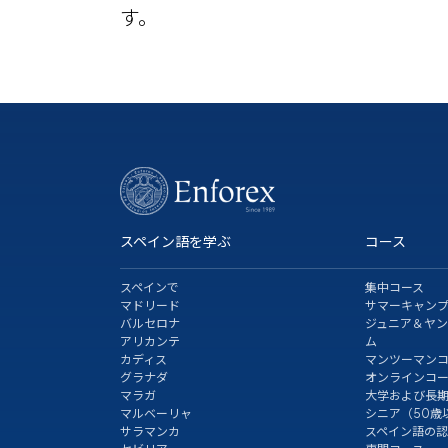
す。
スペイン語を学ぶ
コース
スペインで
集中コース
マドリード
サマーキャン
バルセロナ
ジュニア＆ヤ
アリカンテ
ム
カディス
マンツーマン
グラナダ
オンラインコ
マラガ
大学および長
マルベーリャ
シニア（50歳
サラマンカ
スペイン語の