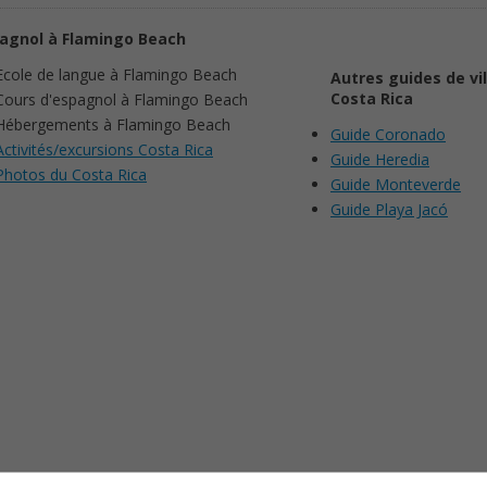
agnol à Flamingo Beach
Ecole de langue à Flamingo Beach
Autres guides de vil
Costa Rica
Cours d'espagnol à Flamingo Beach
Hébergements à Flamingo Beach
Guide Coronado
Activités/excursions Costa Rica
Guide Heredia
Photos du Costa Rica
Guide Monteverde
Guide Playa Jacó