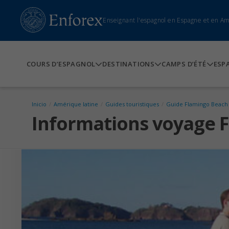
Enseignant l'espagnol en Espagne et en A
COURS D’ESPAGNOL
DESTINATIONS
CAMPS D’ÉTÉ
ESP
Inicio
/
Amérique latine
/
Guides touristiques
/
Guide Flamingo Beach
Informations voyage 