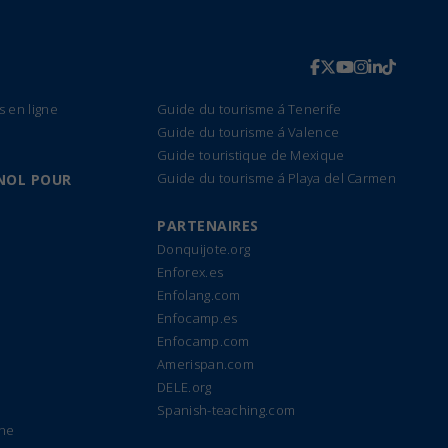
s en ligne
Guide du tourisme á Tenerife
Guide du tourisme á Valence
Guide touristique de Mexique
Guide du tourisme á Playa del Carmen
NOL POUR
PARTENAIRES
Donquijote.org
Enforex.es
Enfolang.com
Enfocamp.es
Enfocamp.com
Amerispan.com
DELE.org
Spanish-teaching.com
gne