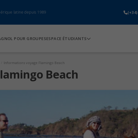
(+34)
mérique latine depuis 1989
AGNOL POUR GROUPES
ESPACE ÉTUDIANTS
/
Informations voyage Flamingo Beach
Flamingo Beach