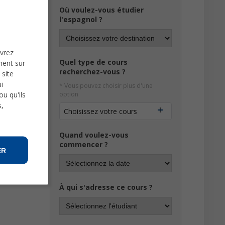
Où voulez-vous étudier
l'espagnol ?
uvrez
Quel type de cours
ment sur
recherchez-vous ?
 site
i
* Vous pouvez choisir plus d'une
u qu'ils
option
s,
Choisissez votre cours
Quand voulez-vous
commencer ?
ER
À qui s'adresse ce cours ?