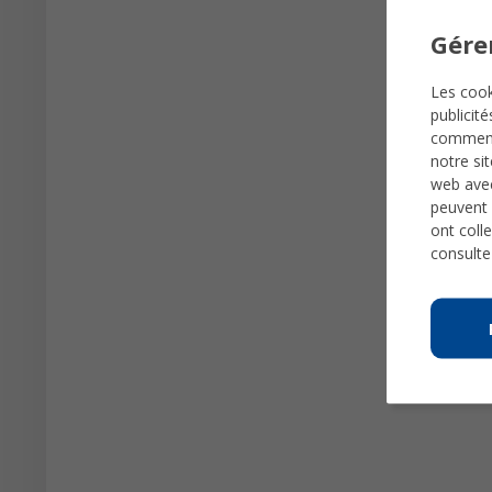
Gére
Les cook
publicit
comme
notre si
web avec
peuvent 
ont colle
consulte