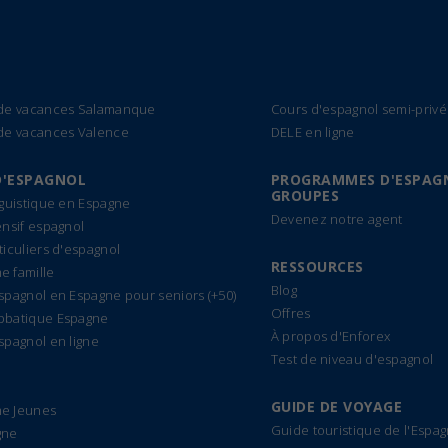
 de vacances Salamanque
Cours d'espagnol semi-privé
de vacances Valence
DELE en ligne
D'ESPAGNOL
PROGRAMMES D'ESPAG
GROUPES
nguistique en Espagne
Devenez notre agent
ensif espagnol
ticuliers d'espagnol
RESSOURCES
 famille
Blog
spagnol en Espagne pour seniors (+50)
Offres
bbatique Espagne
À propos d'Enforex
spagnol en ligne
Test de niveau d'espagnol
GUIDE DE VOYAGE
e Jeunes
Guide touristique de l'Espa
gne