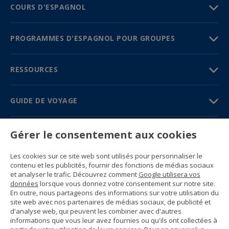
COURS D'ESPAGNOL
PROGRAMMES D'ESPAGNOL POUR GROUPES
RESSOURCES
GUIDE DE VOYAGE
PARTENAIRES
Gérer le consentement aux cookies
Contactez-nous
Les cookies sur ce site web sont utilisés pour personnaliser le
Prix et brochures
contenu et les publicités, fournir des fonctions de médias sociaux
(+34) 91 594 37 76
et analyser le trafic. Découvrez comment
Google utilisera vos
Gustavo Fernández Balbuena, 11
données
lorsque vous donnez votre consentement sur notre site.
28002 Madrid, Spain
En outre, nous partageons des informations sur votre utilisation du
site web avec nos partenaires de médias sociaux, de publicité et
d'analyse web, qui peuvent les combiner avec d'autres
Sitemap
informations que vous leur avez fournies ou qu'ils ont collectées à
Conditions générales