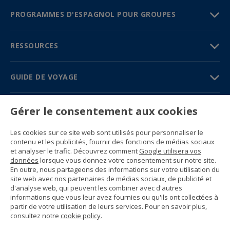
PROGRAMMES D'ESPAGNOL POUR GROUPES
RESSOURCES
GUIDE DE VOYAGE
PARTENAIRES
Gérer le consentement aux cookies
Contactez-nous
Les cookies sur ce site web sont utilisés pour personnaliser le
Prix et brochures
contenu et les publicités, fournir des fonctions de médias sociaux
(+34) 91 594 37 76
et analyser le trafic. Découvrez comment
Google utilisera vos
Gustavo Fernández Balbuena, 11
données
lorsque vous donnez votre consentement sur notre site.
28002 Madrid, Spain
En outre, nous partageons des informations sur votre utilisation du
site web avec nos partenaires de médias sociaux, de publicité et
d'analyse web, qui peuvent les combiner avec d'autres
Sitemap
informations que vous leur avez fournies ou qu'ils ont collectées à
Conditions générales
partir de votre utilisation de leurs services. Pour en savoir plus,
Politique de confidentialité
consultez notre
cookie policy
.
Politique de cookies d’Enforex
© 1989 -
2026 Ideal Education Group S.L.