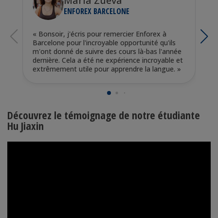
Maria Zueva
ENFOREX BARCELONE
« Bonsoir, j'écris pour remercier Enforex à
«
Barcelone pour l'incroyable opportunité qu'ils
E
m'ont donné de suivre des cours là-bas l'année
p
dernière. Cela a été ne expérience incroyable et
e
extrêmement utile pour apprendre la langue. »
L
N
Découvrez le témoignage de notre étudiante
Hu Jiaxin