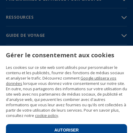
RESSOURCES
GUIDE DE VOYAGE
PARTENAIRES
Gérer le consentement aux cookies
Contactez-nous
Les cookies sur ce site web sont utilisés pour personnaliser le
Prix et brochures
contenu et les publicités, fournir des fonctions de médias sociaux
(+34) 91 594 37 76
et analyser le trafic. Découvrez comment
Google utilisera vos
Gustavo Fernández Balbuena, 11
données
lorsque vous donnez votre consentement sur notre site.
28002 Madrid, Spain
En outre, nous partageons des informations sur votre utilisation du
site web avec nos partenaires de médias sociaux, de publicité et
d'analyse web, qui peuvent les combiner avec d'autres
Sitemap
informations que vous leur avez fournies ou qu'ils ont collectées à
Conditions générales
partir de votre utilisation de leurs services. Pour en savoir plus,
Politique de confidentialité
consultez notre
cookie policy
.
Politique de cookies d’Enforex
© 1989 -
2026 Ideal Education Group S.L.
(CIF B-79946729) Tous droits réservés.
AUTORISER
Avis juridique
.