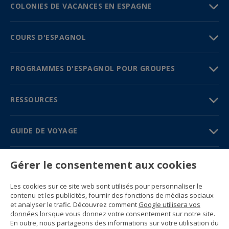
COLONIES DE VACANCES EN ESPAGNE
COURS D'ESPAGNOL
PROGRAMMES D'ESPAGNOL POUR GROUPES
RESSOURCES
GUIDE DE VOYAGE
PARTENAIRES
Gérer le consentement aux cookies
Contactez-nous
Les cookies sur ce site web sont utilisés pour personnaliser le
Prix et brochures
contenu et les publicités, fournir des fonctions de médias sociaux
(+34) 91 594 37 76
et analyser le trafic. Découvrez comment
Google utilisera vos
Gustavo Fernández Balbuena, 11
données
lorsque vous donnez votre consentement sur notre site.
28002 Madrid, Spain
En outre, nous partageons des informations sur votre utilisation du