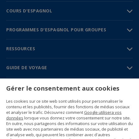
COURS D'ESPAGNOL
PROGRAMMES D'ESPAGNOL POUR GROUPES
RESSOURCES
GUIDE DE VOYAGE
PARTENAIRES
Gérer le consentement aux cookies
Contactez-nous
Les cookies sur ce site web sont utilisés pour personnaliser le
Prix et brochures
contenu et les publicités, fournir des fonctions de médias sociaux
(+34) 91 594 37 76
et analyser le trafic. Découvrez comment
Google utilisera vos
Gustavo Fernández Balbuena, 11
données
lorsque vous donnez votre consentement sur notre site.
28002 Madrid, Spain
En outre, nous partageons des informations sur votre utilisation du
site web avec nos partenaires de médias sociaux, de publicité et
d'analyse web, qui peuvent les combiner avec d'autres
Sitemap