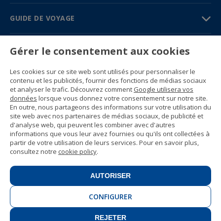
GUIDE DE VOYAGE
PARTENAIRES
Gérer le consentement aux cookies
Contactez-nous
Les cookies sur ce site web sont utilisés pour personnaliser le
Prix et brochures
contenu et les publicités, fournir des fonctions de médias sociaux
(+34) 91 594 37 76
et analyser le trafic. Découvrez comment
Google utilisera vos
Gustavo Fernández Balbuena, 11
données
lorsque vous donnez votre consentement sur notre site.
28002 Madrid, Spain
En outre, nous partageons des informations sur votre utilisation du
site web avec nos partenaires de médias sociaux, de publicité et
d'analyse web, qui peuvent les combiner avec d'autres
Sitemap
informations que vous leur avez fournies ou qu'ils ont collectées à
Conditions générales
partir de votre utilisation de leurs services. Pour en savoir plus,
Politique de confidentialité
consultez notre
cookie policy
.
Politique de cookies d’Enforex
© 1989 -
2026 Ideal Education Group S.L.
(CIF B-79946729) Tous droits réservés.
AUTORISER
Avis juridique
.
CONFIGURER
REJETER
CONTACT
INSCRIVEZ-VOUS!