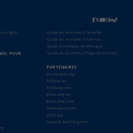
s en ligne
Guide du tourisme á Tenerife
Guide du tourisme á Valence
Guide touristique de Mexique
Guide du tourisme á Playa del Carmen
NOL POUR
PARTENAIRES
Donquijote.org
Enforex.es
Enfolang.com
Enfocamp.es
Enfocamp.com
Amerispan.com
DELE.org
Spanish-teaching.com
gne