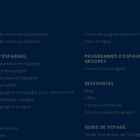
 de vacances Salamanque
Cours d'espagnol semi-privé
de vacances Valence
DELE en ligne
D'ESPAGNOL
PROGRAMMES D'ESPAG
GROUPES
nguistique en Espagne
Devenez notre agent
ensif espagnol
ticuliers d'espagnol
RESSOURCES
 famille
Blog
spagnol en Espagne pour seniors (+50)
Offres
bbatique Espagne
À propos d'Enforex
spagnol en ligne
Test de niveau d'espagnol
GUIDE DE VOYAGE
e Jeunes
Guide touristique de l'Espa
gne