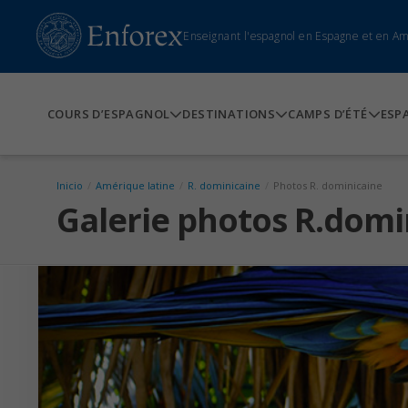
Enseignant l'espagnol en Espagne et en A
COURS D’ESPAGNOL
DESTINATIONS
CAMPS D’ÉTÉ
ESP
Inicio
/
Amérique latine
/
R. dominicaine
/
Photos R. dominicaine
Galerie photos R.domi