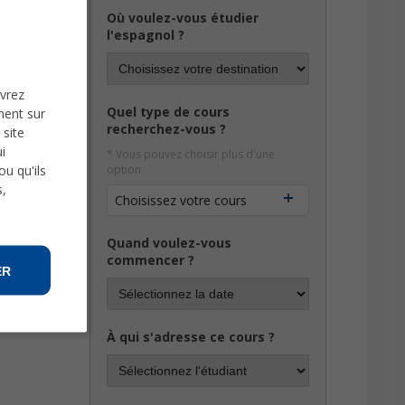
Où voulez-vous étudier
l'espagnol ?
uvrez
Quel type de cours
ment sur
recherchez-vous ?
 site
i
* Vous pouvez choisir plus d'une
u qu'ils
option
s,
Choisissez votre cours
Quand voulez-vous
commencer ?
ER
À qui s'adresse ce cours ?