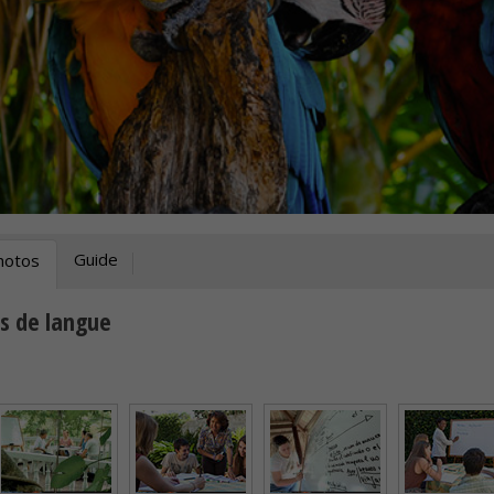
Guide
hotos
es de langue