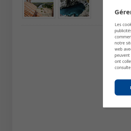
Gére
Les cook
publicit
comme
notre si
web avec
peuvent 
ont colle
consulte