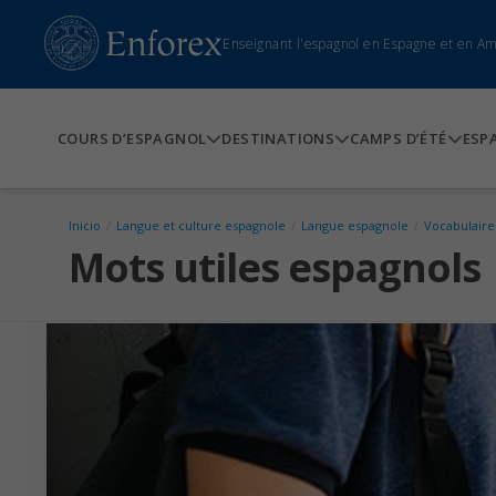
Enseignant l'espagnol en Espagne et en A
COURS D’ESPAGNOL
DESTINATIONS
CAMPS D’ÉTÉ
ESP
Inicio
/
Langue et culture espagnole
/
Langue espagnole
/
Vocabulaire
Mots utiles espagnols