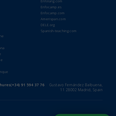
Enfolang.com
Enfocamp.es
Enfocamp.com
Amerispan.com
DELE.org
Spanish-teaching.com
gne
ona
e
de
anque
chures
(+34) 91 594 37 76
Gustavo Fernández Balbuena,
11 28002 Madrid, Spain