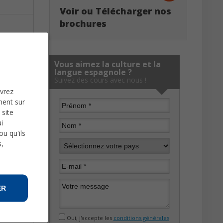
Voir ou Télécharger nos
brochures
Vous aimez la culture et la
langue espagnole ?
Suivez des cours avec nous !
uvrez
ment sur
 site
i
u qu'ils
s,
ER
Oui, j'accepte les
conditions générales