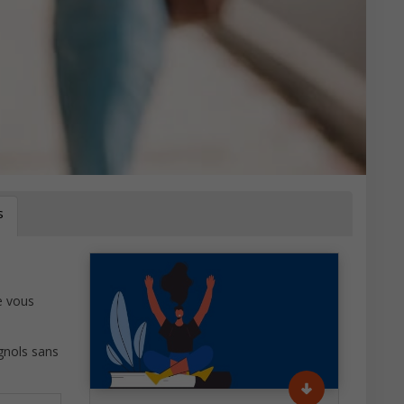
s
e vous
gnols sans