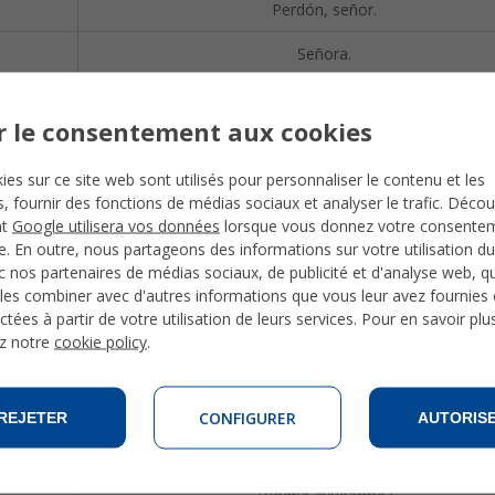
Perdón, señor.
Señora.
Señorita.
r le consentement aux cookies
¿Habla usted francés?
ies sur ce site web sont utilisés pour personnaliser le contenu et les
Sí.
és, fournir des fonctions de médias sociaux et analyser le trafic. Déco
nt
Google utilisera vos données
lorsque vous donnez votre consente
No.
te. En outre, nous partageons des informations sur votre utilisation du
 nos partenaires de médias sociaux, de publicité et d'analyse web, qu
Lo siento.
les combiner avec d'autres informations que vous leur avez fournies o
ctées à partir de votre utilisation de leurs services. Pour en savoir plu
No hablo español.
z notre
cookie policy
.
Hable más despacio, por favor.
Repita por favor.
CONFIGURER
REJETER
AUTORIS
Una pregunta, por favor?