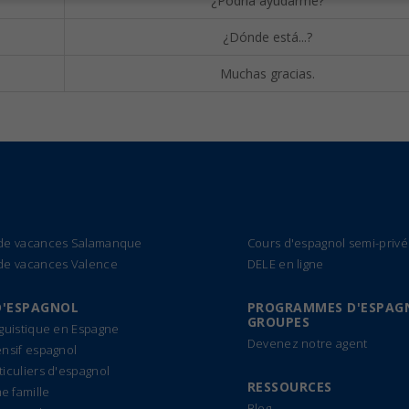
¿Podría ayudarme?
¿Dónde está...?
Muchas gracias.
 de vacances Salamanque
Cours d'espagnol semi-privé
de vacances Valence
DELE en ligne
D'ESPAGNOL
PROGRAMMES D'ESPAG
GROUPES
nguistique en Espagne
Devenez notre agent
ensif espagnol
ticuliers d'espagnol
RESSOURCES
 famille
Blog