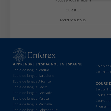
Pouvez-vous m'aider ?
Où est ...?
Merci beaucoup.
APPRENDRE L'ESPAGNOL EN ESPAGNE
Colonies
École de langue Madrid
Colonies 
École de langue Barcelone
École de langue Alicante
COURS 
École de langue Cadix
Séjour li
École de langue Grenade
Cours int
École de langue Malaga
Cours par
École de langue Marbella
Programme
École de langue Salamanque