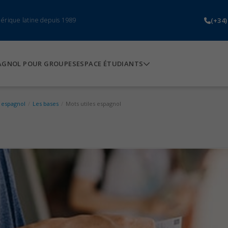
(+34)
mérique latine depuis 1989
AGNOL POUR GROUPES
ESPACE ÉTUDIANTS
 espagnol
/
Les bases
/
Mots utiles espagnol