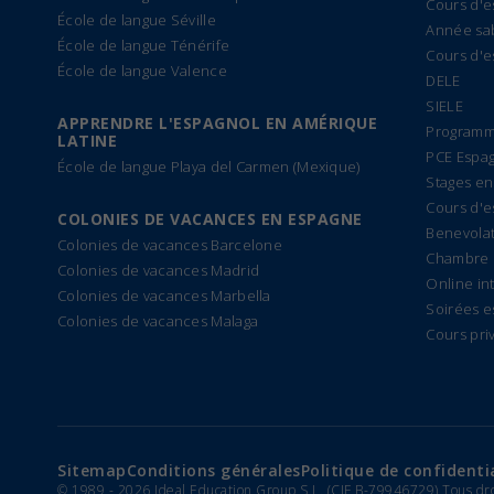
Cours d'e
École de langue Séville
Année sa
École de langue Ténérife
Cours d'e
École de langue Valence
DELE
SIELE
APPRENDRE L'ESPAGNOL EN AMÉRIQUE
Programm
LATINE
PCE Espa
École de langue Playa del Carmen (Mexique)
Stages en
Cours d'e
COLONIES DE VACANCES EN ESPAGNE
Benevolat
Colonies de vacances Barcelone
Chambre 
Colonies de vacances Madrid
Online in
Colonies de vacances Marbella
Soirées e
Colonies de vacances Malaga
Cours pri
Sitemap
Conditions générales
Politique de confidenti
© 1989 -
2026 Ideal Education Group S.L. (CIF B-79946729) Tous dr