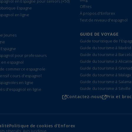
spagnol en Espagne pour seniors (+50)
Offres
bbatique Espagne
À propos d'Enforex
spagnol en ligne
Test de niveau d'espagnol
GUIDE DE VOYAGE
e Jeunes
Guide touristique de l'Espa
gne
Guide du tourisme á Madrid
 Espagne
Guide du tourisme á Barcel
spagnol pour professeurs
Guide du tourisme á Alicant
 en espagnol
Guide du tourisme á Grena
de commerce espagnole
Guide du tourisme á Malaga
tensif cours d'espagnol
Guide du tourisme á Salam
spagnoles en ligne
Guide du tourisme á Séville
vés d'espagnol en ligne
Contactez-nous
Prix et bro
alité
Politique de cookies d’Enforex
oits réservés.
Avis juridique
.