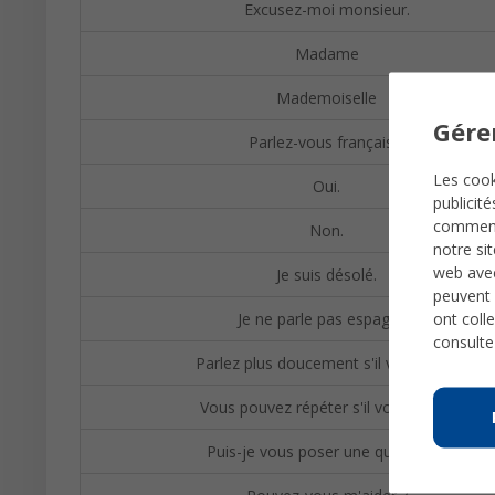
Excusez-moi monsieur.
Madame
Mademoiselle
Gére
Parlez-vous français ?
Les cook
Oui.
publicit
comme
Non.
notre si
web avec
Je suis désolé.
peuvent 
ont colle
Je ne parle pas espagnol.
consulte
Parlez plus doucement s'il vous plaît.
Vous pouvez répéter s'il vous plaît ?
Puis-je vous poser une question ?