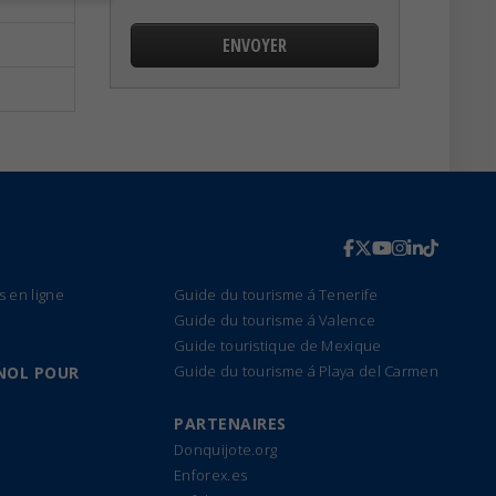
s en ligne
Guide du tourisme á Tenerife
Guide du tourisme á Valence
Guide touristique de Mexique
Guide du tourisme á Playa del Carmen
NOL POUR
PARTENAIRES
Donquijote.org
Enforex.es