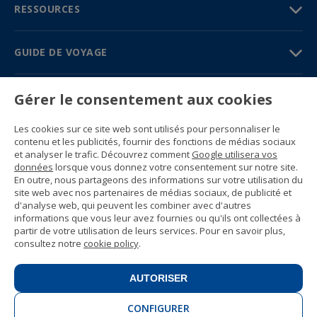
RESSOURCES
GUIDE DE VOYAGE
PARTENAIRES
Gérer le consentement aux cookies
Contactez-nous
Les cookies sur ce site web sont utilisés pour personnaliser le
Prix et brochures
contenu et les publicités, fournir des fonctions de médias sociaux
(+34) 91 594 37 76
et analyser le trafic. Découvrez comment
Google utilisera vos
Gustavo Fernández Balbuena, 11
données
lorsque vous donnez votre consentement sur notre site.
28002 Madrid, Spain
En outre, nous partageons des informations sur votre utilisation du
site web avec nos partenaires de médias sociaux, de publicité et
d'analyse web, qui peuvent les combiner avec d'autres
Sitemap
informations que vous leur avez fournies ou qu'ils ont collectées à
Conditions générales
partir de votre utilisation de leurs services. Pour en savoir plus,
Politique de confidentialité
consultez notre
cookie policy
.
Politique de cookies d’Enforex
© 1989 -
2026 Ideal Education Group S.L.
(CIF B-79946729) Tous droits réservés.
AUTORISER
Avis juridique
.
CONFIGURER