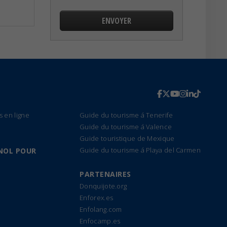
s en ligne
Guide du tourisme á Tenerife
Guide du tourisme á Valence
Guide touristique de Mexique
Guide du tourisme á Playa del Carmen
NOL POUR
PARTENAIRES
Donquijote.org
Enforex.es
Enfolang.com
Enfocamp.es