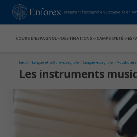
Enseignant l'espagnol en Espagne et en A
COURS D’ESPAGNOL
DESTINATIONS
CAMPS D’ÉTÉ
ESP
Inicio
/
Langue et culture espagnole
/
Langue espagnole
/
Vocabulaire
Les instruments musi