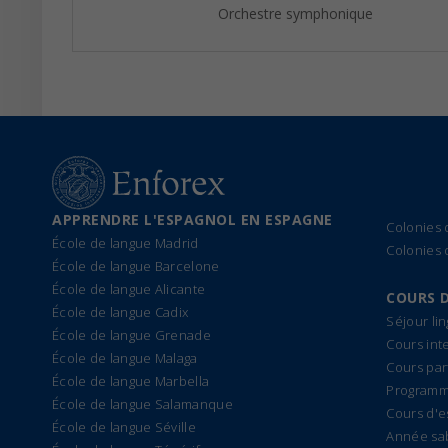
Orchestre symphonique
APPRENDRE L'ESPAGNOL EN ESPAGNE
Colonies
École de langue Madrid
Colonies 
École de langue Barcelone
École de langue Alicante
COURS 
École de langue Cadix
Séjour li
École de langue Grenade
Cours int
École de langue Malaga
Cours par
École de langue Marbella
Programme
École de langue Salamanque
Cours d'e
École de langue Séville
Année sa