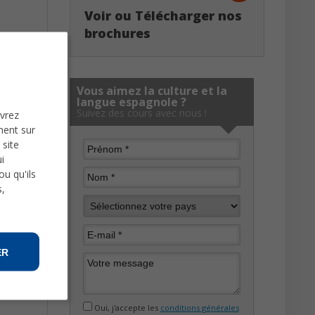
Voir ou Télécharger nos
brochures
Vous aimez la culture et la
langue espagnole ?
Suivez des cours avec nous !
uvrez
ment sur
 site
i
u qu'ils
s,
ER
Oui, j'accepte les
conditions générales