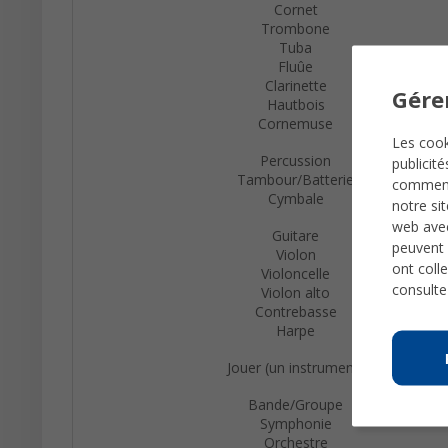
Cornet
Trombone
Tuba
Fluûe
Clarinette
Gére
Hautbois
Cornemuse
Les cook
Percussion
publicit
Tambour/Batterie
comme
Cymbale
notre si
web avec
Guitare
peuvent 
Violon
ont colle
Violoncelle
consulte
Violon alto
Contrebasse
Harpe
Jouer (un instrument)
Bande/Groupe
Symphonie
Orchestre