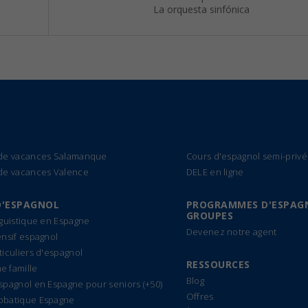
La orquesta sinfónica
 de vacances Salamanque
Cours d'espagnol semi-privé
de vacances Valence
DELE en ligne
D'ESPAGNOL
PROGRAMMES D'ESPAG
GROUPES
nguistique en Espagne
Devenez notre agent
ensif espagnol
ticuliers d'espagnol
RESSOURCES
 famille
Blog
spagnol en Espagne pour seniors (+50)
Offres
bbatique Espagne