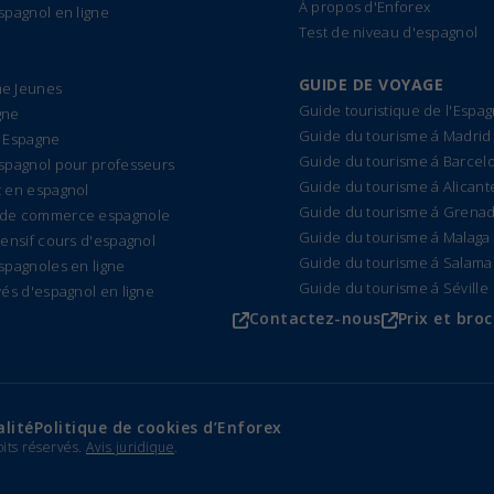
À propos d'Enforex
spagnol en ligne
Test de niveau d'espagnol
GUIDE DE VOYAGE
e Jeunes
Guide touristique de l'Espa
gne
Guide du tourisme á Madrid
 Espagne
Guide du tourisme á Barcel
spagnol pour professeurs
Guide du tourisme á Alicant
 en espagnol
Guide du tourisme á Grena
de commerce espagnole
Guide du tourisme á Malaga
tensif cours d'espagnol
Guide du tourisme á Salam
spagnoles en ligne
Guide du tourisme á Séville
vés d'espagnol en ligne
Contactez-nous
Prix et bro
alité
Politique de cookies d’Enforex
oits réservés.
Avis juridique
.