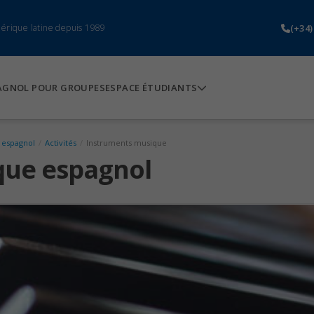
(+34)
mérique latine depuis 1989
AGNOL POUR GROUPES
ESPACE ÉTUDIANTS
 espagnol
/
Activités
/
Instruments musique
que espagnol