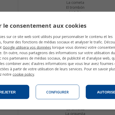
La corneta
El trombón
La tuba
La flauta
La clarineta
r le consentement aux cookies
El oboe
La gaita
ies sur ce site web sont utilisés pour personnaliser le contenu et les
La percusión
és, fournir des fonctions de médias sociaux et analyser le trafic. Déco
El tambor
nt
Google utilisera vos données
lorsque vous donnez votre consente
El címbalo / El platillo
te. En outre, nous partageons des informations sur votre utilisation du
 nos partenaires de médias sociaux, de publicité et d'analyse web, qu
La guitarra
les combiner avec d'autres informations que vous leur avez fournies o
El violín
ctées à partir de votre utilisation de leurs services. Pour en savoir plu
El violoncelo
z notre
cookie policy
.
La viola
El contrabajo
La arpa
CONFIGURER
REJETER
AUTORIS
Tocar
La banda / El grupo
La sinfonía
La orquesta