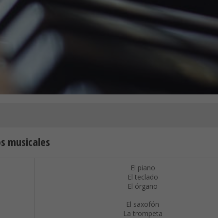
s musicales
El piano
El teclado
El órgano
El saxofón
La trompeta