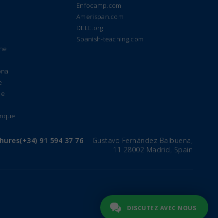
Enfocamp.com
Amerispan.com
DELE.org
Spanish-teaching.com
gne
ona
e
de
anque
chures
(+34) 91 594 37 76
Gustavo Fernández Balbuena,
11 28002 Madrid, Spain
DISCUTEZ AVEC NOUS