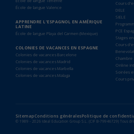
École de langue Ténérife
Cours d'e
École de langue Valence
DELE
SIELE
APPRENDRE L'ESPAGNOL EN AMÉRIQUE
Programm
LATINE
PCE Espa
École de langue Playa del Carmen (Mexique)
Stages en
Cours d'e
COLONIES DE VACANCES EN ESPAGNE
Benevolat
Colonies de vacances Barcelone
Chambre 
Colonies de vacances Madrid
Online in
Colonies de vacances Marbella
Soirées e
Colonies de vacances Malaga
Cours pri
Sitemap
Conditions générales
Politique de confidenti
© 1989 -
2026 Ideal Education Group S.L. (CIF B-79946729) Tous dr