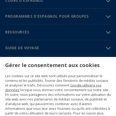
COURS D'ESPAGNOL
PROGRAMMES D'ESPAGNOL POUR GROUPES
RESSOURCES
GUIDE DE VOYAGE
PARTENAIRES
Gérer le consentement aux cookies
Contactez-nous
Les cookies sur ce site web sont utilisés pour personnaliser le
Prix et brochures
contenu et les publicités, fournir des fonctions de médias sociaux
(+34) 91 594 37 76
et analyser le trafic. Découvrez comment
Google utilisera vos
Gustavo Fernández Balbuena, 11
données
lorsque vous donnez votre consentement sur notre site.
28002 Madrid, Spain
En outre, nous partageons des informations sur votre utilisation du
site web avec nos partenaires de médias sociaux, de publicité et
d'analyse web, qui peuvent les combiner avec d'autres
Sitemap
informations que vous leur avez fournies ou qu'ils ont collectées à
Conditions générales
partir de votre utilisation de leurs services. Pour en savoir plus,
Politique de confidentialité