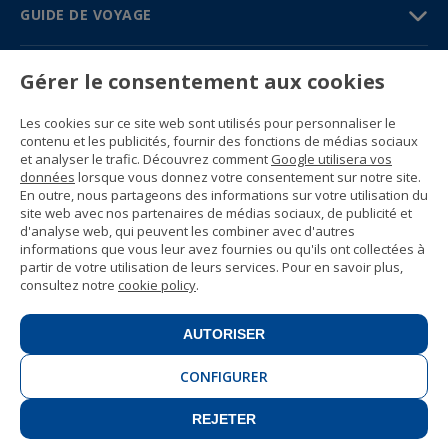
GUIDE DE VOYAGE
PARTENAIRES
Gérer le consentement aux cookies
Contactez-nous
Les cookies sur ce site web sont utilisés pour personnaliser le
Prix et brochures
contenu et les publicités, fournir des fonctions de médias sociaux
(+34) 91 594 37 76
et analyser le trafic. Découvrez comment
Google utilisera vos
Gustavo Fernández Balbuena, 11
données
lorsque vous donnez votre consentement sur notre site.
28002 Madrid, Spain
En outre, nous partageons des informations sur votre utilisation du
site web avec nos partenaires de médias sociaux, de publicité et
d'analyse web, qui peuvent les combiner avec d'autres
Sitemap
informations que vous leur avez fournies ou qu'ils ont collectées à
Conditions générales
partir de votre utilisation de leurs services. Pour en savoir plus,
Politique de confidentialité
consultez notre
cookie policy
.
Politique de cookies d’Enforex
© 1989 -
2026 Ideal Education Group S.L.
(CIF B-79946729) Tous droits réservés.
AUTORISER
Avis juridique
.
CONFIGURER
REJETER
CONTACT
INSCRIVEZ-VOUS!