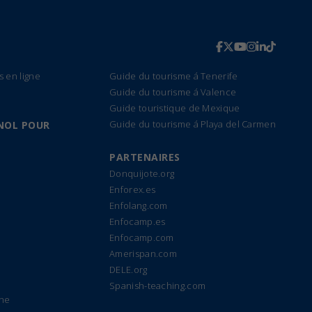
s en ligne
Guide du tourisme á Tenerife
Guide du tourisme á Valence
Guide touristique de Mexique
Guide du tourisme á Playa del Carmen
NOL POUR
PARTENAIRES
Donquijote.org
Enforex.es
Enfolang.com
Enfocamp.es
Enfocamp.com
Amerispan.com
DELE.org
Spanish-teaching.com
gne