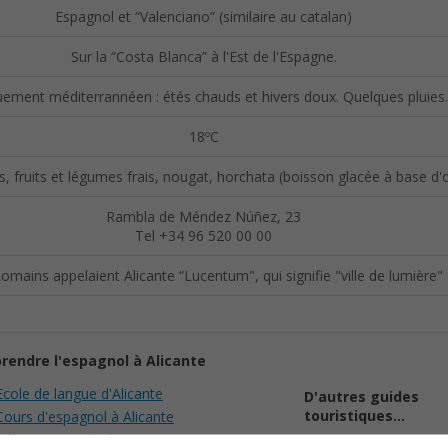
Espagnol et “Valenciano” (similaire au catalan)
Sur la “Costa Blanca” à l'Est de l'Espagne.
ement méditerrannéen : étés chauds et hivers doux. Quelques pluies.
18ºC
s, fruits et légumes frais, nougat, horchata (boisson glacée à base d'
Rambla de Méndez Núñez, 23
Tel +34 96 520 00 00
omains appelaient Alicante “Lucentum", qui signifie "ville de lumière"
rendre l'espagnol à Alicante
Ecole de langue d'Alicante
D'autres guides
touristiques...
Cours d'espagnol à Alicante
Hébergement à Alicante