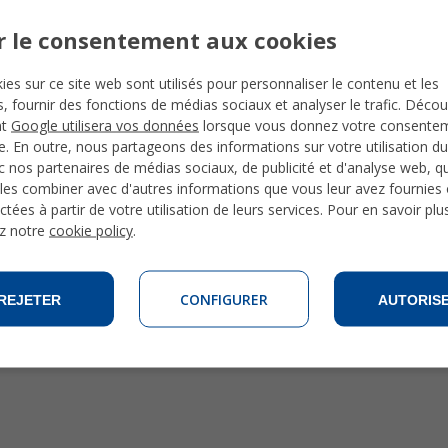
Activités et excursions à Alicante
r le consentement aux cookies
Photos d'Alicante
ies sur ce site web sont utilisés pour personnaliser le contenu et les
Guide du tourisme à Pampelune
és, fournir des fonctions de médias sociaux et analyser le trafic. Déco
Guide du tourisme à Salamanque
nt
Google utilisera vos données
lorsque vous donnez votre consente
Guide du tourisme à Séville
te. En outre, nous partageons des informations sur votre utilisation du
Guide du tourisme à Ténérife
 nos partenaires de médias sociaux, de publicité et d'analyse web, qu
Guide du tourisme à Valence
les combiner avec d'autres informations que vous leur avez fournies o
ctées à partir de votre utilisation de leurs services. Pour en savoir plu
z notre
cookie policy
.
CONFIGURER
REJETER
AUTORIS