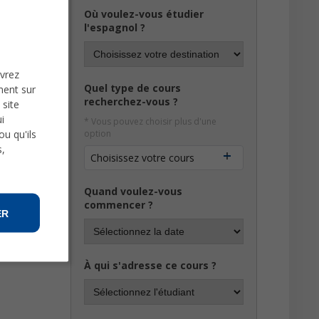
Où voulez-vous étudier
l'espagnol ?
uvrez
Quel type de cours
ment sur
recherchez-vous ?
 site
i
* Vous pouvez choisir plus d'une
u qu'ils
option
s,
Choisissez votre cours
Quand voulez-vous
commencer ?
ER
À qui s'adresse ce cours ?