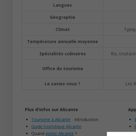
Langues
Géographie
Climat
Typiqu
Température annuelle moyenne
Spécialités culinaires
Riz, crustacé
Office du tourisme
Le saviez-vous ?
Les R
Plus d'infos sur Alicante
App
Tourisme à Alicante
- Introduction
Guide touristique Alicante
Quand
visiter Alicante
?