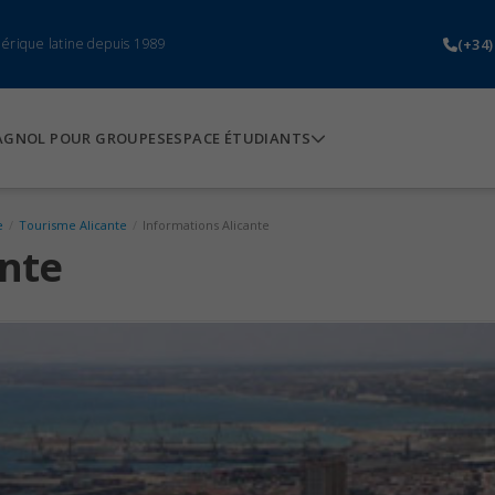
(+34)
mérique latine depuis 1989
AGNOL POUR GROUPES
ESPACE ÉTUDIANTS
e
/
Tourisme Alicante
/
Informations Alicante
ante