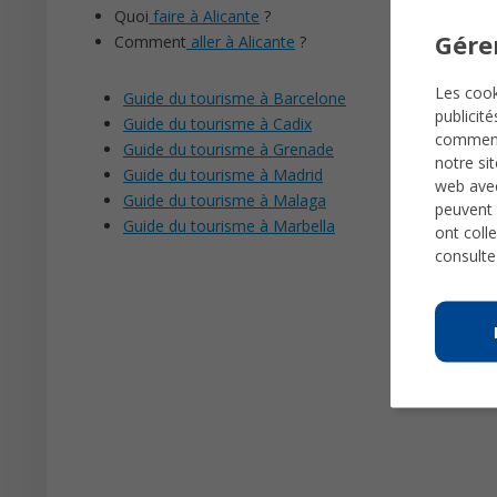
Quoi
faire à Alicante
?
Gére
Comment
aller à Alicante
?
Les cook
Guide du tourisme à Barcelone
publicit
Guide du tourisme à Cadix
comme
Guide du tourisme à Grenade
notre si
Guide du tourisme à Madrid
web avec
Guide du tourisme à Malaga
peuvent 
Guide du tourisme à Marbella
ont colle
consulte