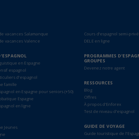
 de vacances Salamanque
Cours d'espagnol semi-privé
de vacances Valence
DELE en ligne
D'ESPAGNOL
PROGRAMMES D'ESPAG
GROUPES
nguistique en Espagne
Devenez notre agent
ensif espagnol
ticuliers d'espagnol
RESSOURCES
 famille
Blog
spagnol en Espagne pour seniors (+50)
Offres
bbatique Espagne
À propos d'Enforex
spagnol en ligne
Test de niveau d'espagnol
GUIDE DE VOYAGE
e Jeunes
Guide touristique de l'Espa
gne