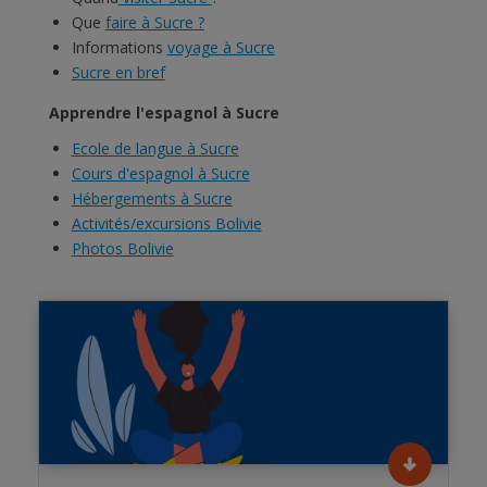
Que
faire à Sucre ?
Informations
voyage à Sucre
Sucre en bref
Apprendre l'espagnol à Sucre
Ecole de langue à Sucre
Cours d'espagnol à Sucre
Hébergements à Sucre
Activités/excursions Bolivie
Photos Bolivie