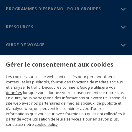
PROGRAMMES D'ESPAGNOL POUR GROUPES
RESSOURCES
GUIDE DE VOYAGE
PARTENAIRES
Gérer le consentement aux cookies
Contactez-nous
Les cookies sur ce site web sont utilisés pour personnaliser le
Prix et brochures
contenu et les publicités, fournir des fonctions de médias sociaux
(+34) 91 594 37 76
et analyser le trafic. Découvrez comment
Google utilisera vos
Gustavo Fernández Balbuena, 11
données
lorsque vous donnez votre consentement sur notre site.
28002 Madrid, Spain
En outre, nous partageons des informations sur votre utilisation du
site web avec nos partenaires de médias sociaux, de publicité et
d'analyse web, qui peuvent les combiner avec d'autres
Sitemap
informations que vous leur avez fournies ou qu'ils ont collectées à
Conditions générales
partir de votre utilisation de leurs services. Pour en savoir plus,
Politique de confidentialité
consultez notre
cookie policy
.
Politique de cookies d’Enforex
© 1989 -
2026 Ideal Education Group S.L.