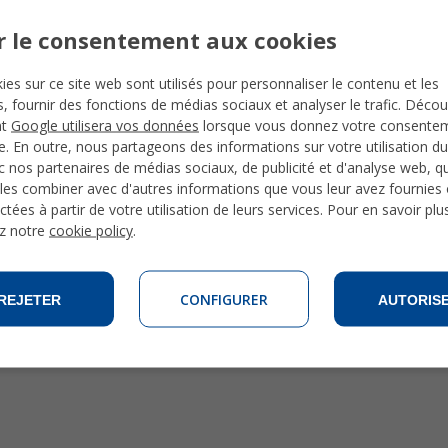
r le consentement aux cookies
rendre l'espagnol à Guanajuato
Ecole de langue à Guanajuato
Autres guides de vil
ies sur ce site web sont utilisés pour personnaliser le contenu et les
Mexique
Cours d'espagnol à Guanajuato
és, fournir des fonctions de médias sociaux et analyser le trafic. Déco
Hébergements à Guanajuato
Guide de Oaxaca
nt
Google utilisera vos données
lorsque vous donnez votre consente
Activités/excursions Mexicque
te. En outre, nous partageons des informations sur votre utilisation du
Guide de Playa del C
Photos du Mexique
 nos partenaires de médias sociaux, de publicité et d'analyse web, qu
Guide de Puerto Vallar
les combiner avec d'autres informations que vous leur avez fournies o
ctées à partir de votre utilisation de leurs services. Pour en savoir plu
z notre
cookie policy
.
CONFIGURER
REJETER
AUTORIS