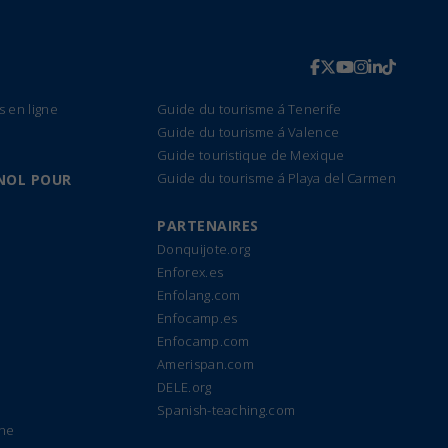
s en ligne
Guide du tourisme á Tenerife
Guide du tourisme á Valence
Guide touristique de Mexique
Guide du tourisme á Playa del Carmen
NOL POUR
PARTENAIRES
Donquijote.org
Enforex.es
Enfolang.com
Enfocamp.es
Enfocamp.com
Amerispan.com
DELE.org
Spanish-teaching.com
gne