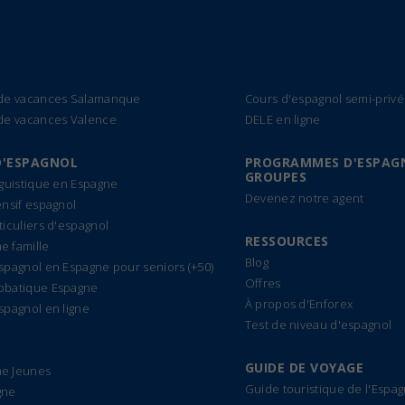
 de vacances Salamanque
Cours d'espagnol semi-privé
de vacances Valence
DELE en ligne
D'ESPAGNOL
PROGRAMMES D'ESPAG
GROUPES
nguistique en Espagne
Devenez notre agent
ensif espagnol
ticuliers d'espagnol
RESSOURCES
 famille
Blog
spagnol en Espagne pour seniors (+50)
Offres
bbatique Espagne
À propos d'Enforex
spagnol en ligne
Test de niveau d'espagnol
GUIDE DE VOYAGE
e Jeunes
Guide touristique de l'Espa
gne