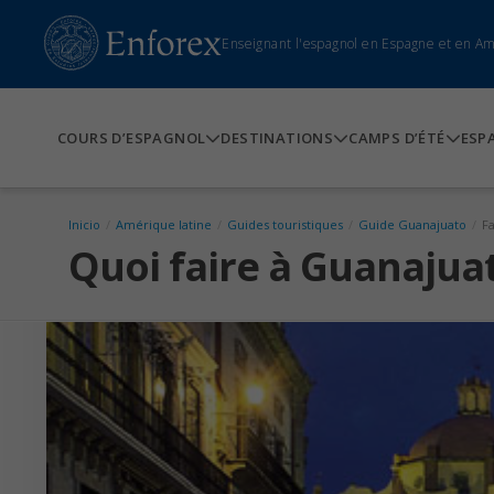
Enseignant l'espagnol en Espagne et en A
COURS D’ESPAGNOL
DESTINATIONS
CAMPS D’ÉTÉ
ESP
Inicio
/
Amérique latine
/
Guides touristiques
/
Guide Guanajuato
/
F
Quoi faire à Guanajuat