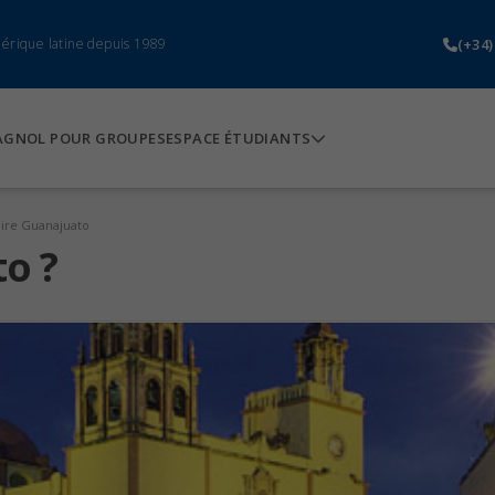
(+34)
mérique latine depuis 1989
AGNOL POUR GROUPES
ESPACE ÉTUDIANTS
aire Guanajuato
o ?