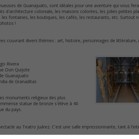
nueuses de Guanajuato, sont idéales pour une aventure qui vous fera
ents d'architecture coloniale, les maisons colorées, les jolies petites pl
s, les fontaines, les boutiques, les cafés, les restaurants, etc. Surtout n
photos !
couvrant divers thèmes : art, histoire, personnages de littérature
go Rivera
ue Don Quijote
de Guanajuato
ndia de Granaditas
des monuments religieux des plus
te immense statue de bronze s'élève à 40
que du pays.
ectacle au Teatro Juárez. C'est une salle impressionnante, tant à l'int