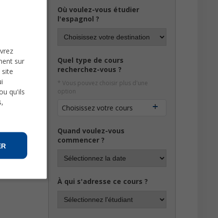
Où voulez-vous étudier
l'espagnol ?
les du
uvrez
Quel type de cours
ment sur
recherchez-vous ?
 site
ármen
i
ta
* Vous pouvez choisir plus d'une
u qu'ils
option
s,
Choisissez votre cours
Quand voulez-vous
commencer ?
ER
À qui s'adresse ce cours ?