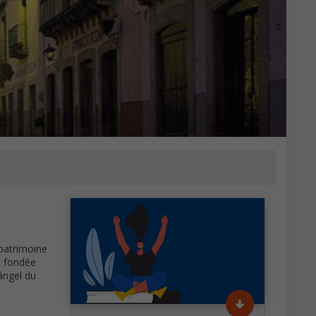
 patrimoine
é fondée
cángel du