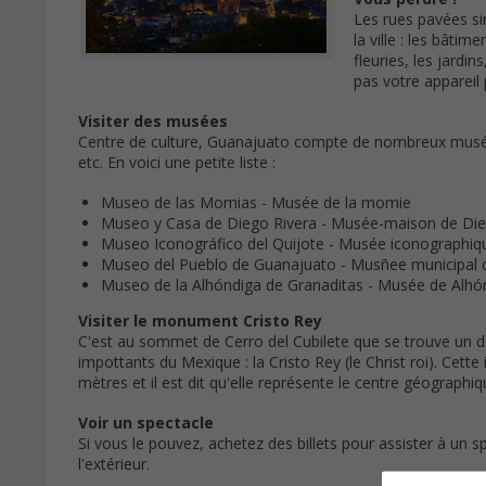
Les rues pavées si
la ville : les bâtim
fleuries, les jardin
pas votre appareil 
Visiter des musées
Centre de culture, Guanajuato compte de nombreux musées 
etc. En voici une petite liste :
Museo de las Momias - Musée de la momie
Museo y Casa de Diego Rivera - Musée-maison de Die
Museo Iconográfico del Quijote - Musée iconographiq
Museo del Pueblo de Guanajuato - Musñee municipal 
Museo de la Alhóndiga de Granaditas - Musée de Alhó
Visiter le monument Cristo Rey
C'est au sommet de Cerro del Cubilete que se trouve un 
impottants du Mexique : la Cristo Rey (le Christ roi). Cet
mètres et il est dit qu'elle représente le centre géographi
Voir un spectacle
Si vous le pouvez, achetez des billets pour assister à un sp
l'extérieur.