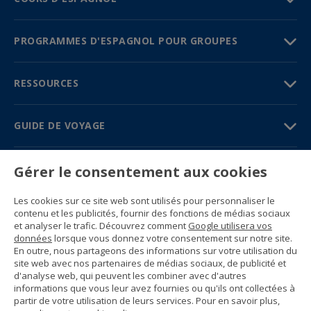
PROGRAMMES D'ESPAGNOL POUR GROUPES
RESSOURCES
GUIDE DE VOYAGE
PARTENAIRES
Gérer le consentement aux cookies
Contactez-nous
Les cookies sur ce site web sont utilisés pour personnaliser le
Prix et brochures
contenu et les publicités, fournir des fonctions de médias sociaux
(+34) 91 594 37 76
et analyser le trafic. Découvrez comment
Google utilisera vos
Gustavo Fernández Balbuena, 11
données
lorsque vous donnez votre consentement sur notre site.
28002 Madrid, Spain
En outre, nous partageons des informations sur votre utilisation du
site web avec nos partenaires de médias sociaux, de publicité et
d'analyse web, qui peuvent les combiner avec d'autres
Sitemap
informations que vous leur avez fournies ou qu'ils ont collectées à
Conditions générales
partir de votre utilisation de leurs services. Pour en savoir plus,
Politique de confidentialité