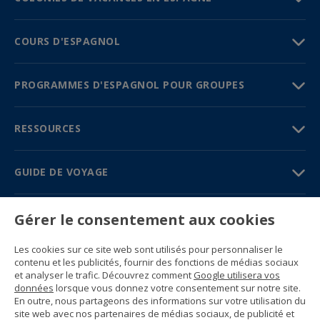
COURS D'ESPAGNOL
PROGRAMMES D'ESPAGNOL POUR GROUPES
RESSOURCES
GUIDE DE VOYAGE
PARTENAIRES
Gérer le consentement aux cookies
Contactez-nous
Les cookies sur ce site web sont utilisés pour personnaliser le
Prix et brochures
contenu et les publicités, fournir des fonctions de médias sociaux
(+34) 91 594 37 76
et analyser le trafic. Découvrez comment
Google utilisera vos
Gustavo Fernández Balbuena, 11
données
lorsque vous donnez votre consentement sur notre site.
28002 Madrid, Spain
En outre, nous partageons des informations sur votre utilisation du
site web avec nos partenaires de médias sociaux, de publicité et