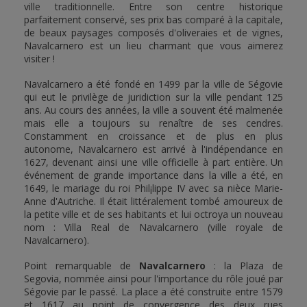
ville traditionnelle. Entre son centre historique
parfaitement conservé, ses prix bas comparé à la capitale,
de beaux paysages composés d'oliveraies et de vignes,
Navalcarnero est un lieu charmant que vous aimerez
visiter !
Navalcarnero a été fondé en 1499 par la ville de Ségovie
qui eut le privilège de juridiction sur la ville pendant 125
ans. Au cours des années, la ville a souvent été malmenée
mais elle a toujours su renaître de ses cendres.
Constamment en croissance et de plus en plus
autonome, Navalcarnero est arrivé à l'indépendance en
1627, devenant ainsi une ville officielle à part entière. Un
événement de grande importance dans la ville a été, en
1649, le mariage du roi Phil¡lippe IV avec sa nièce Marie-
Anne d'Autriche. Il était littéralement tombé amoureux de
la petite ville et de ses habitants et lui octroya un nouveau
nom : Villa Real de Navalcarnero (ville royale de
Navalcarnero).
Point remarquable de
Navalcarnero
: la Plaza de
Segovia, nommée ainsi pour l'importance du rôle joué par
Ségovie par le passé. La place a été construite entre 1579
et 1617 au point de convergence des deux rues