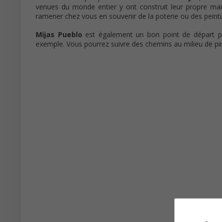
venues du monde entier y ont construit leur propre maiso
ramener chez vous en souvenir de la poterie ou des peint
Mijas Pueblo
est également un bon point de départ po
exemple. Vous pourrez suivre des chemins au milieu de pin