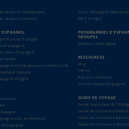
 de vacances Salamanque
Cours d'espagnol semi-privé
de vacances Valence
DELE en ligne
D'ESPAGNOL
PROGRAMMES D'ESPAG
GROUPES
nguistique en Espagne
Devenez notre agent
ensif espagnol
ticuliers d'espagnol
RESSOURCES
 famille
Blog
spagnol en Espagne pour seniors (+50)
Offres
bbatique Espagne
À propos d'Enforex
spagnol en ligne
Test de niveau d'espagnol
GUIDE DE VOYAGE
e Jeunes
Guide touristique de l'Espa
gne
Guide du tourisme á Madrid
 Espagne
Guide du tourisme á Barcel
spagnol pour professeurs
Guide du tourisme á Alicant
 en espagnol