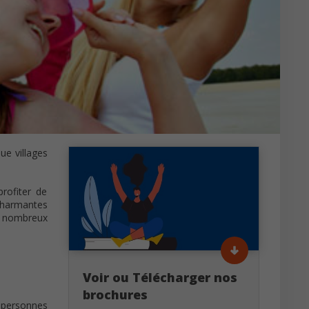
ue villages
rofiter de
 charmantes
de nombreux
Voir ou Télécharger nos
brochures
s personnes