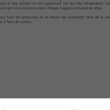
n et des artistes en ont également fait leur lieu d'inspiration. V
ures que vous trouverez dans chaque magasin artisanal de Mijas.
ur tous les amoureux de la nature qui souhaitent faire de la ra
s à flanc de coteau.