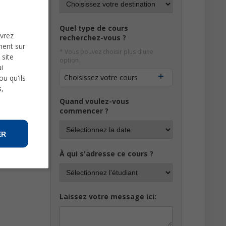
Quel type de cours
uvrez
recherchez-vous ?
ment sur
* Vous pouvez choisir plus d'une
 site
option
i
Choisissez votre cours
u qu'ils
s,
Quand voulez-vous
commencer ?
ER
À qui s'adresse ce cours ?
Laissez votre message ici: