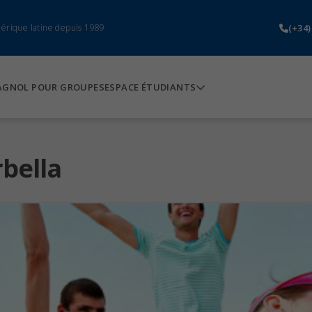
(+34)
mérique latine depuis 1989
AGNOL POUR GROUPES
ESPACE ÉTUDIANTS
rbella