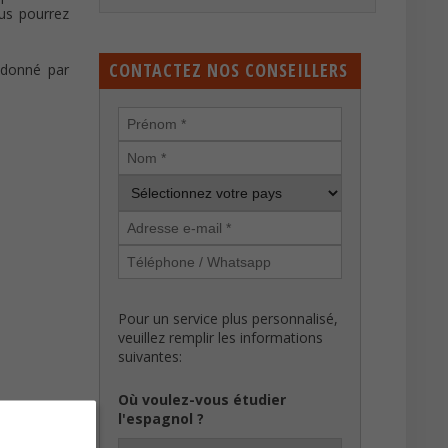
ous pourrez
CONTACTEZ NOS CONSEILLERS
ndonné par
Pour un service plus personnalisé,
veuillez remplir les informations
suivantes:
Où voulez-vous étudier
l'espagnol ?