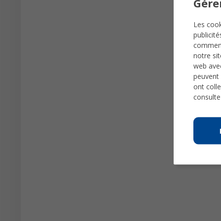
Gére
Les cook
publicit
comme
notre si
web avec
peuvent 
ont colle
consulte