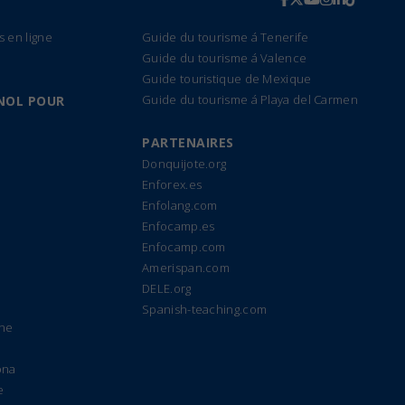
s en ligne
Guide du tourisme á Tenerife
Guide du tourisme á Valence
Guide touristique de Mexique
Guide du tourisme á Playa del Carmen
NOL POUR
PARTENAIRES
Donquijote.org
Enforex.es
Enfolang.com
Enfocamp.es
Enfocamp.com
Amerispan.com
DELE.org
Spanish-teaching.com
gne
ona
e