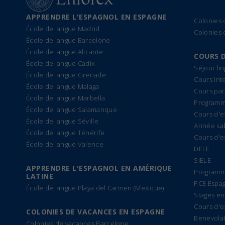
APPRENDRE L'ESPAGNOL EN ESPAGNE
Colonies
École de langue Madrid
Colonies 
École de langue Barcelone
École de langue Alicante
COURS 
École de langue Cadix
Séjour li
École de langue Grenade
Cours int
École de langue Malaga
Cours par
École de langue Marbella
Programme
École de langue Salamanque
Cours d'e
École de langue Séville
Année sa
École de langue Ténérife
Cours d'e
École de langue Valence
DELE
SIELE
APPRENDRE L'ESPAGNOL EN AMÉRIQUE
Programm
LATINE
PCE Espa
École de langue Playa del Carmen (Mexique)
Stages en
Cours d'e
COLONIES DE VACANCES EN ESPAGNE
Benevolat
Colonies de vacances Barcelone