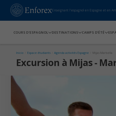
Enseignant l'espagnol en Espagne et en A
COURS D’ESPAGNOL
DESTINATIONS
CAMPS D’ÉTÉ
ESP
Inicio
/
Espace étudiants
/
Agenda activités Espagne
/
Mijas Marbella
Excursion à Mijas - Ma