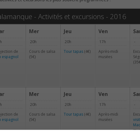
lamanque - Activités et excursions - 2016
ar
Mer
Jeu
Ven
S
h
20h
20h
17h
-
jection de
Cours de salsa
Tour tapas
(4€)
Après-midi
Exc
lm espagnol
(5€)
musées
Ség
(35
ar
Mer
Jeu
Ven
S
h
20h
20h
17h
-
jection de
Cours de salsa
Tour tapas
(4€)
Après-midi
Exc
lm espagnol
(5€)
musées
visi
Mad
mus