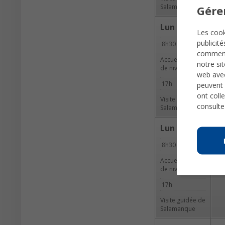
Salamanque
Gére
Lun
M
Les cook
publicit
8h30
17
comme
Accueil et test
Pro
notre si
de niveau
fi
web avec
17h
peuvent 
ont colle
Visite guidée de
consulte
Salamanque
Lun
M
8h30
17
Accueil et test
Pro
de niveau
fi
17h
Visite guidée de
Salamanque