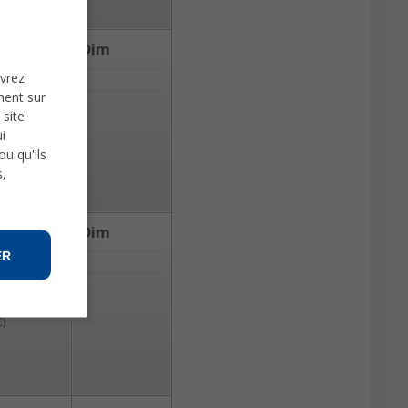
am
Dim
uvrez
-
ment sur
ursion :
-
 site
rra de
i
ncia (35€)
u qu'ils
s,
am
Dim
ER
-
ursion :
-
n-Astorga
€)