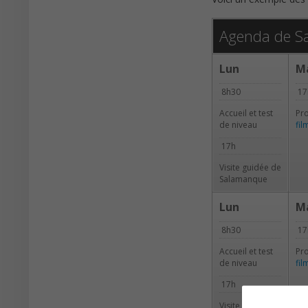
Agenda de Sa
Lun
M
8h30
17
Accueil et test
Pro
de niveau
fi
17h
Visite guidée de
Salamanque
Lun
M
8h30
17
Accueil et test
Pro
de niveau
fi
17h
Visite guidée de