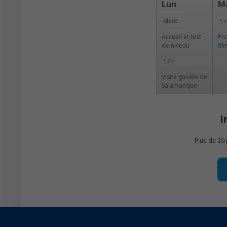
Lun
M
8h30
17
Accueil et test
Pro
de niveau
fi
17h
Visite guidée de
Salamanque
I
Plus de 20