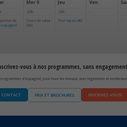
ar
Mer 0
Jeu
Ven
S
h
20h
20h
-
-
jection de
Cours de salsa
Tour tapas
(4€)
-
-
lm espagnol
(5€)
nscrivez-vous à nos programmes, sans engagemen
 programmes d'espagnol, pour tous les niveaux, avec logements et nombreux 
CONTACT
INSCRIVEZ-VOUS!
PRIX ET BROCHURES