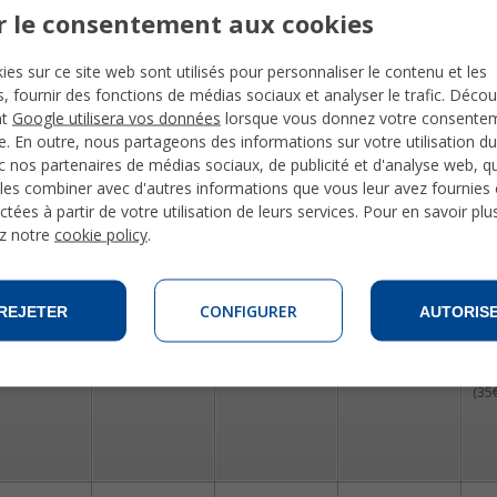
r le consentement aux cookies
ar
Mer
Jeu
Ven
S
ies sur ce site web sont utilisés pour personnaliser le contenu et les
és, fournir des fonctions de médias sociaux et analyser le trafic. Déco
h
20h
20h
17h
-
nt
Google utilisera vos données
lorsque vous donnez votre consente
jection de
Cours de salsa
Tour tapas
(4€)
Après-midi
Exc
te. En outre, nous partageons des informations sur votre utilisation du
lm espagnol
(5€)
musées
Sie
 nos partenaires de médias sociaux, de publicité et d'analyse web, qu
Fra
les combiner avec d'autres informations que vous leur avez fournies o
ctées à partir de votre utilisation de leurs services. Pour en savoir plu
z notre
cookie policy
.
ar
Mer
Jeu
Ven
S
CONFIGURER
REJETER
AUTORIS
h
20h
20h
21h
-
jection de
Cours de salsa
Tour tapas
(4€)
Dîner étudiants
Exc
lm espagnol
(5€)
(environ 10€)
Leo
(35