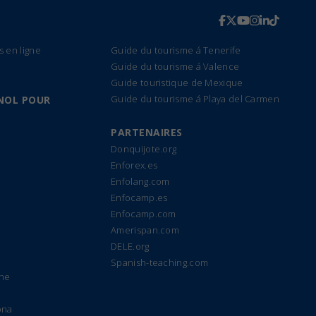
s en ligne
Guide du tourisme á Tenerife
Guide du tourisme á Valence
Guide touristique de Mexique
Guide du tourisme á Playa del Carmen
NOL POUR
PARTENAIRES
Donquijote.org
Enforex.es
Enfolang.com
Enfocamp.es
Enfocamp.com
Amerispan.com
DELE.org
Spanish-teaching.com
gne
ona