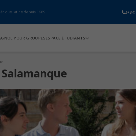
(+34)
mérique latine depuis 1989
AGNOL POUR GROUPES
ESPACE ÉTUDIANTS
ue
à Salamanque