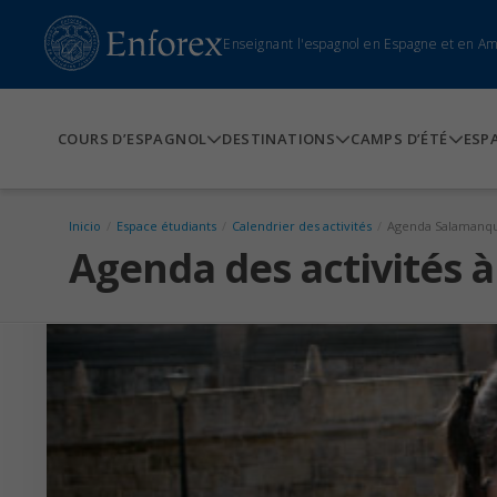
Enseignant l'espagnol en Espagne et en A
COURS D’ESPAGNOL
DESTINATIONS
CAMPS D’ÉTÉ
ESP
Inicio
/
Espace étudiants
/
Calendrier des activités
/
Agenda Salamanq
Agenda des activités 