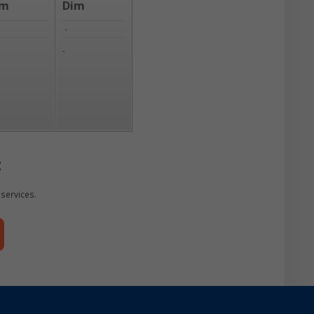
am
Dim
-
-
t
services.