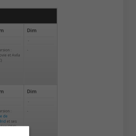
am
Dim
-
ursion :
-
ovie et Avila
€)
am
Dim
-
ursion :
-
te de
rid
et ses
ées (35€)