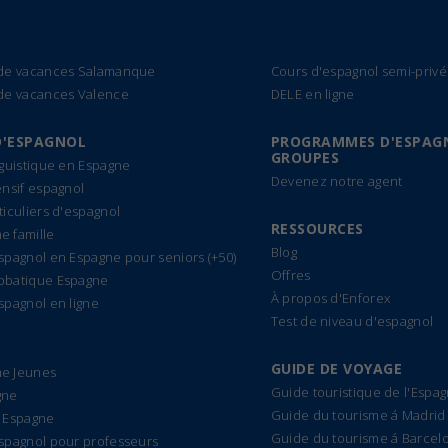
 de vacances Salamanque
Cours d'espagnol semi-privé
de vacances Valence
DELE en ligne
D'ESPAGNOL
PROGRAMMES D'ESPAG
GROUPES
nguistique en Espagne
Devenez notre agent
ensif espagnol
ticuliers d'espagnol
RESSOURCES
 famille
Blog
spagnol en Espagne pour seniors (+50)
Offres
bbatique Espagne
À propos d'Enforex
spagnol en ligne
Test de niveau d'espagnol
GUIDE DE VOYAGE
e Jeunes
Guide touristique de l'Espa
gne
Guide du tourisme á Madrid
 Espagne
Guide du tourisme á Barcel
spagnol pour professeurs