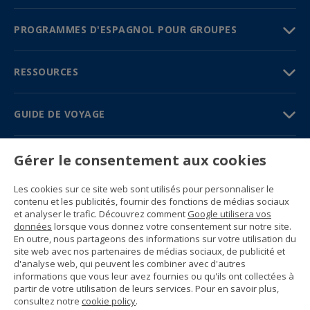
PROGRAMMES D'ESPAGNOL POUR GROUPES
RESSOURCES
GUIDE DE VOYAGE
PARTENAIRES
Gérer le consentement aux cookies
Contactez-nous
Les cookies sur ce site web sont utilisés pour personnaliser le
Prix et brochures
contenu et les publicités, fournir des fonctions de médias sociaux
(+34) 91 594 37 76
et analyser le trafic. Découvrez comment
Google utilisera vos
Gustavo Fernández Balbuena, 11
données
lorsque vous donnez votre consentement sur notre site.
28002 Madrid, Spain
En outre, nous partageons des informations sur votre utilisation du
site web avec nos partenaires de médias sociaux, de publicité et
d'analyse web, qui peuvent les combiner avec d'autres
Sitemap
informations que vous leur avez fournies ou qu'ils ont collectées à
Conditions générales
partir de votre utilisation de leurs services. Pour en savoir plus,
Politique de confidentialité
consultez notre
cookie policy
.
Politique de cookies d’Enforex