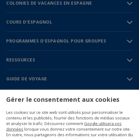
COLONIES DE VACANCES EN ESPAGNE
COURS D'ESPAGNOL
PROGRAMMES D'ESPAGNOL POUR GROUPES
RESSOURCES
GUIDE DE VOYAGE
PARTENAIRES
Gérer le consentement aux cookies
Contactez-nous
Les cookies sur ce site web sont utilisés pour personnaliser le
Prix et brochures
contenu et les publicités, fournir des fonctions de médias sociaux
(+34) 91 594 37 76
et analyser le trafic. Découvrez comment
Google utilisera vos
Gustavo Fernández Balbuena, 11
données
lorsque vous donnez votre consentement sur notre site.
28002 Madrid, Spain
En outre, nous partageons des informations sur votre utilisation du