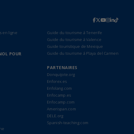
s en ligne
Guide du tourisme á Tenerife
Guide du tourisme á Valence
Guide touristique de Mexique
Guide du tourisme á Playa del Carmen
NOL POUR
PARTENAIRES
Donquijote.org
Enforex.es
Enfolang.com
Enfocamp.es
Enfocamp.com
Amerispan.com
DELE.org
Spanish-teaching.com
gne