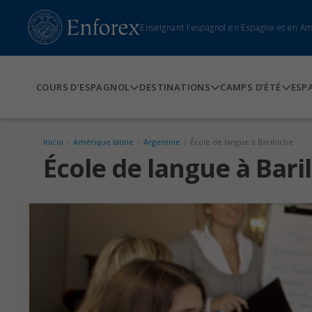
Enseignant l'espagnol en Espagne et en A
COURS D’ESPAGNOL
DESTINATIONS
CAMPS D’ÉTÉ
ESP
Inicio
/
Amérique latine
/
Argentine
/
École de langue à Bariloche
École de langue à Bari