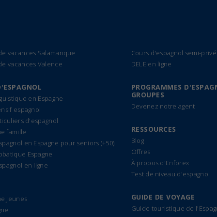
 de vacances Salamanque
Cours d'espagnol semi-privé
de vacances Valence
DELE en ligne
D'ESPAGNOL
PROGRAMMES D'ESPAG
GROUPES
nguistique en Espagne
Devenez notre agent
ensif espagnol
ticuliers d'espagnol
RESSOURCES
 famille
Blog
spagnol en Espagne pour seniors (+50)
Offres
bbatique Espagne
À propos d'Enforex
spagnol en ligne
Test de niveau d'espagnol
GUIDE DE VOYAGE
e Jeunes
Guide touristique de l'Espa
gne