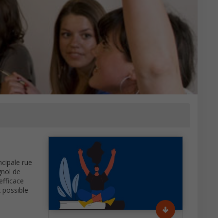
ncipale rue
gnol de
efficace
 possible