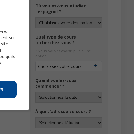
Où voulez-vous étudier
l'espagnol ?
uvrez
Quel type de cours
ment sur
recherchez-vous ?
 site
i
* Vous pouvez choisir plus d'une
u qu'ils
option
s,
Choisissez votre cours
Quand voulez-vous
commencer ?
ER
À qui s'adresse ce cours ?