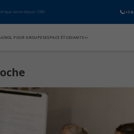
(+34)
mérique latine depuis 1989
AGNOL POUR GROUPES
ESPACE ÉTUDIANTS
loche