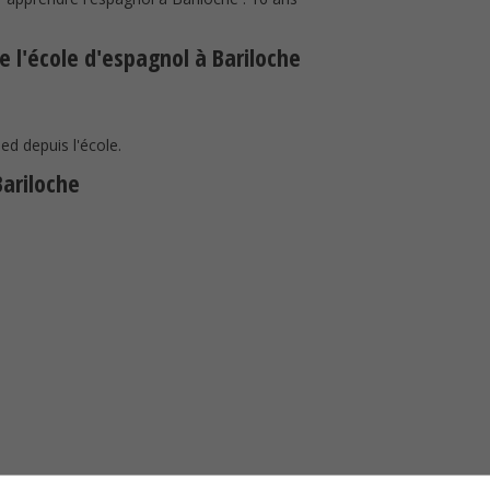
e l'école d'espagnol à Bariloche
ied depuis l'école.
Bariloche