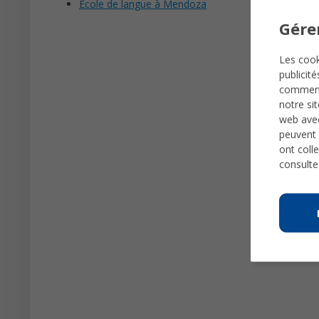
École de langue à Mendoza
Gére
Les cook
publicit
comme
notre si
web avec
peuvent 
ont colle
consulte