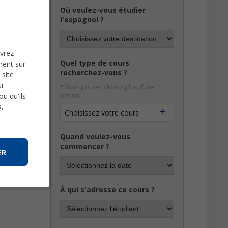
Où voulez-vous étudier
l'espagnol ?
uvrez
Quel type de cours
ment sur
recherchez-vous ?
 site
i
* Vous pouvez choisir plus d'une
u qu'ils
option
s,
Choisissez votre cours
Quand voulez-vous
commencer ?
ER
À qui s'adresse ce cours ?