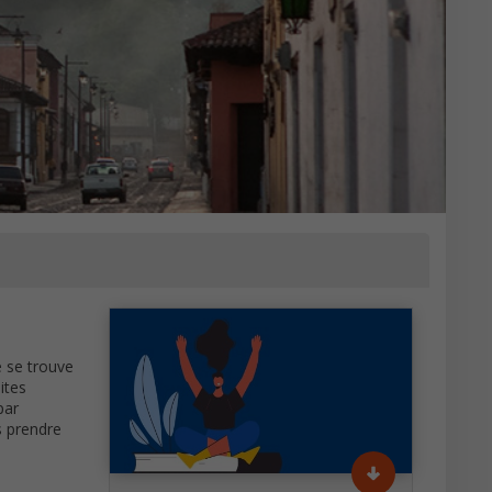
e se trouve
ites
par
s prendre