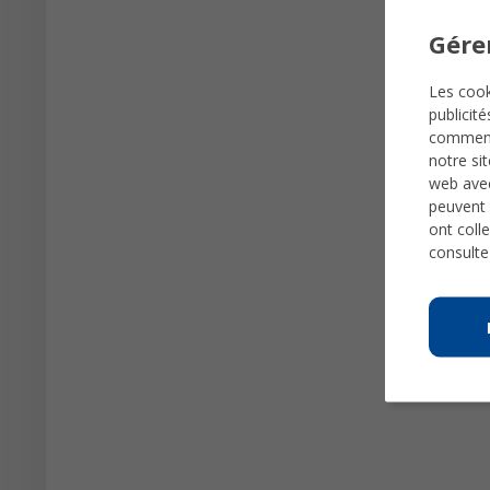
Gére
Les cook
publicit
comme
notre si
web avec
peuvent 
ont colle
consulte