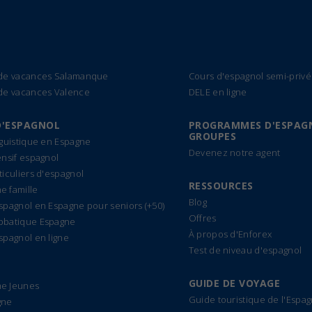
 de vacances Salamanque
Cours d'espagnol semi-privé
de vacances Valence
DELE en ligne
D'ESPAGNOL
PROGRAMMES D'ESPAG
GROUPES
nguistique en Espagne
Devenez notre agent
ensif espagnol
ticuliers d'espagnol
RESSOURCES
 famille
Blog
spagnol en Espagne pour seniors (+50)
Offres
bbatique Espagne
À propos d'Enforex
spagnol en ligne
Test de niveau d'espagnol
GUIDE DE VOYAGE
e Jeunes
Guide touristique de l'Espa
gne