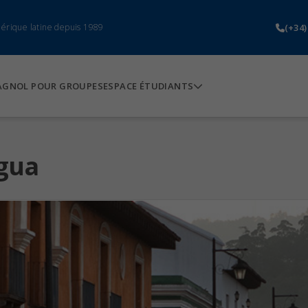
(+34)
mérique latine depuis 1989
AGNOL POUR GROUPES
ESPACE ÉTUDIANTS
igua