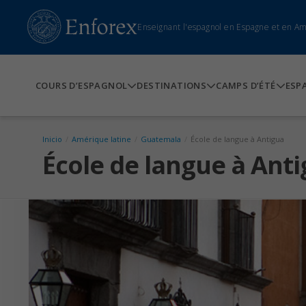
Enseignant l'espagnol en Espagne et en A
COURS D’ESPAGNOL
DESTINATIONS
CAMPS D’ÉTÉ
ESP
Inicio
/
Amérique latine
/
Guatemala
/
École de langue à Antigua
École de langue à Ant