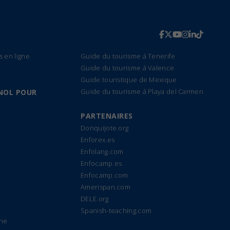
s en ligne
Guide du tourisme á Tenerife
Guide du tourisme á Valence
Guide touristique de Mexique
Guide du tourisme á Playa del Carmen
NOL POUR
PARTENAIRES
Donquijote.org
Enforex.es
Enfolang.com
Enfocamp.es
Enfocamp.com
Amerispan.com
DELE.org
Spanish-teaching.com
gne