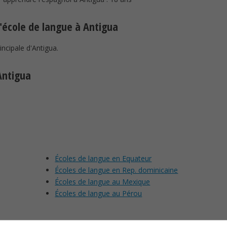
d'école de langue à Antigua
incipale d'Antigua.
Antigua
Écoles de langue en Equateur
Écoles de langue en Rep. dominicaine
Écoles de langue au Mexique
Écoles de langue au Pérou