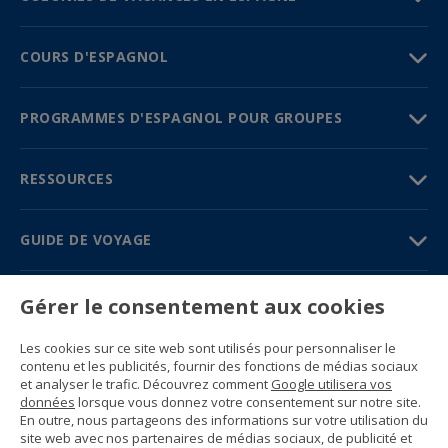
COURS D'ESPAGNOL
PROGRAMMES D'ESPAGNOL POUR GROUPES
RESSOURCES
GUIDE DE VOYAGE
PARTENAIRES
Gérer le consentement aux cookies
Contactez-nous
Les cookies sur ce site web sont utilisés pour personnaliser le
Prix et brochures
contenu et les publicités, fournir des fonctions de médias sociaux
(+34) 91 594 37 76
et analyser le trafic. Découvrez comment
Google utilisera vos
Gustavo Fernández Balbuena, 11
données
lorsque vous donnez votre consentement sur notre site.
28002 Madrid, Spain
En outre, nous partageons des informations sur votre utilisation du
site web avec nos partenaires de médias sociaux, de publicité et