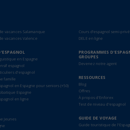
 de vacances Salamanque
Cours d'espagnol semi-privé
de vacances Valence
DELE en ligne
D'ESPAGNOL
PROGRAMMES D'ESPAG
GROUPES
nguistique en Espagne
Devenez notre agent
ensif espagnol
ticuliers d'espagnol
RESSOURCES
 famille
Blog
spagnol en Espagne pour seniors (+50)
Offres
bbatique Espagne
À propos d'Enforex
spagnol en ligne
Test de niveau d'espagnol
GUIDE DE VOYAGE
e Jeunes
Guide touristique de l'Espa
gne