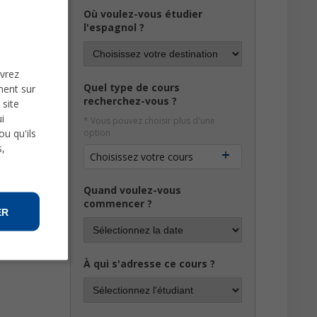
Où voulez-vous étudier
l'espagnol ?
uvrez
Quel type de cours
ment sur
recherchez-vous ?
 site
i
* Vous pouvez choisir plus d'une
u qu'ils
option
s,
Choisissez votre cours
Quand voulez-vous
commencer ?
ER
À qui s'adresse ce cours ?