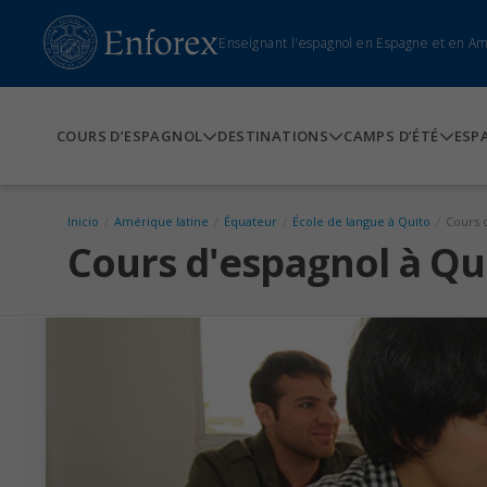
Enseignant l'espagnol en Espagne et en A
COURS D’ESPAGNOL
DESTINATIONS
CAMPS D’ÉTÉ
ESP
Inicio
/
Amérique latine
/
Équateur
/
École de langue à Quito
/
Cours 
Cours d'espagnol à Qu