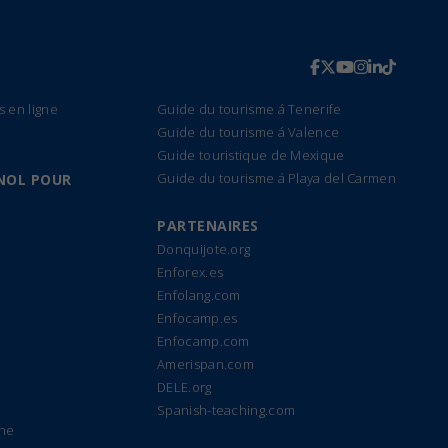
s en ligne
Guide du tourisme á Tenerife
Guide du tourisme á Valence
Guide touristique de Mexique
Guide du tourisme á Playa del Carmen
NOL POUR
PARTENAIRES
Donquijote.org
Enforex.es
Enfolang.com
Enfocamp.es
Enfocamp.com
Amerispan.com
DELE.org
Spanish-teaching.com
gne