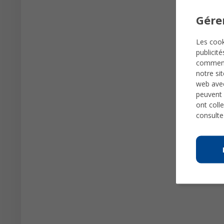
Gére
Les cook
publicit
comme
notre si
web avec
peuvent 
ont colle
consulte