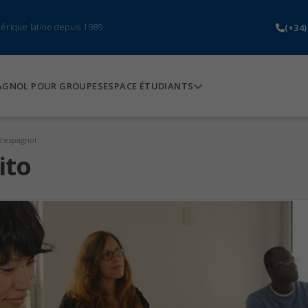
(+34)
mérique latine depuis 1989
AGNOL POUR GROUPES
ESPACE ÉTUDIANTS
d'espagnol
ito