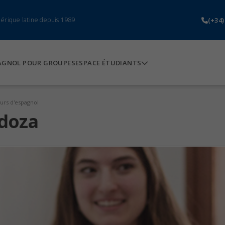
(+34)
mérique latine depuis 1989
AGNOL POUR GROUPES
ESPACE ÉTUDIANTS
urs d'espagnol
doza