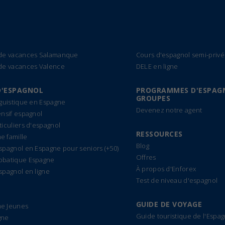
 de vacances Salamanque
Cours d'espagnol semi-privé
de vacances Valence
DELE en ligne
D'ESPAGNOL
PROGRAMMES D'ESPAG
GROUPES
nguistique en Espagne
Devenez notre agent
ensif espagnol
ticuliers d'espagnol
RESSOURCES
 famille
Blog
spagnol en Espagne pour seniors (+50)
Offres
bbatique Espagne
À propos d'Enforex
spagnol en ligne
Test de niveau d'espagnol
GUIDE DE VOYAGE
e Jeunes
Guide touristique de l'Espa
gne