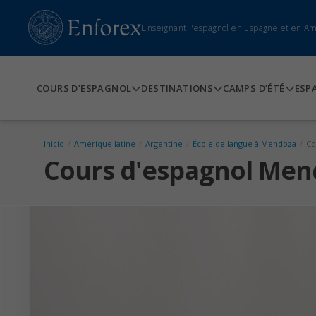
Enseignant l'espagnol en Espagne et en A
COURS D’ESPAGNOL
DESTINATIONS
CAMPS D’ÉTÉ
ESP
Inicio
/
Amérique latine
/
Argentine
/
École de langue à Mendoza
/
Co
Cours d'espagnol Men