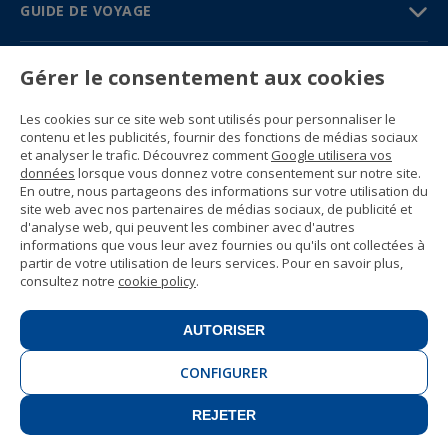
GUIDE DE VOYAGE
PARTENAIRES
Gérer le consentement aux cookies
Contactez-nous
Les cookies sur ce site web sont utilisés pour personnaliser le
Prix et brochures
contenu et les publicités, fournir des fonctions de médias sociaux
(+34) 91 594 37 76
et analyser le trafic. Découvrez comment
Google utilisera vos
Gustavo Fernández Balbuena, 11
données
lorsque vous donnez votre consentement sur notre site.
28002 Madrid, Spain
En outre, nous partageons des informations sur votre utilisation du
site web avec nos partenaires de médias sociaux, de publicité et
d'analyse web, qui peuvent les combiner avec d'autres
Sitemap
informations que vous leur avez fournies ou qu'ils ont collectées à
Conditions générales
partir de votre utilisation de leurs services. Pour en savoir plus,
Politique de confidentialité
consultez notre
cookie policy
.
Politique de cookies d’Enforex
© 1989 -
2026 Ideal Education Group S.L.
(CIF B-79946729) Tous droits réservés.
AUTORISER
Avis juridique
.
CONFIGURER
REJETER
CONTACT
INSCRIVEZ-VOUS!